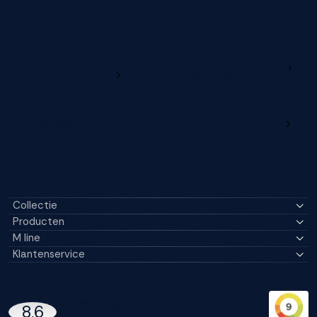
bezorgdatum?
Registreer je M line en
verleng je garantie
Ga naar
Wijzig deze online
productregistratie
M line dealerportaal
Collectie
Producten
M line
Klantenservice
14296 Reviews
8,6