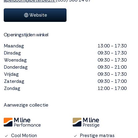
apeldoorn@beterbed.nl
(055) 360 14 67
interactie met ons
binnen en buiten
Website
onze website te
volgen. Dat doen we
legitiem en belangrijk,
Openingstijden winkel
anoniem. Meer
weten? Lees
Bekijk
Maandag
13:00 - 17:30
dit overzicht
voor
Dinsdag
09:30 - 17:30
alle
Woensdag
09:30 - 17:30
cookieinstellingen en
Donderdag
09:30 - 21:00
lees hier onze privacy
Vrijdag
09:30 - 17:30
policy
. Door te
Zaterdag
09:30 - 17:00
accepteren geef je
Zondag
12:00 - 17:00
toestemming voor
onze marketing
cookies. Kies je voor
Aanwezige collectie
Weigeren? Dan
plaatsen we alleen
functionele en
analytische cookies.
Cool Motion
Prestige matras