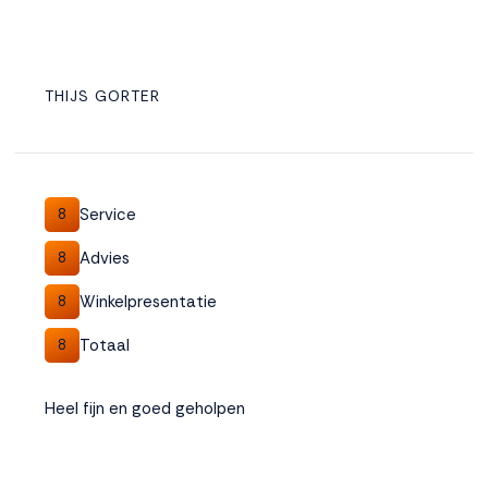
THIJS GORTER
Service
8
Advies
8
Winkelpresentatie
8
Totaal
8
Heel fijn en goed geholpen