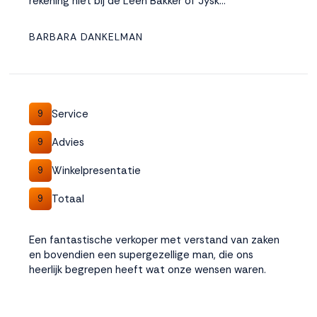
rekening niet bij de Leen Bakker of Jysk...
Accepteren
BARBARA DANKELMAN
Weigeren
Service
9
Advies
9
Winkelpresentatie
9
Totaal
9
Een fantastische verkoper met verstand van zaken
en bovendien een supergezellige man, die ons
heerlijk begrepen heeft wat onze wensen waren.