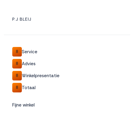
P.J BLEIJ
Service
8
Advies
8
Winkelpresentatie
8
Totaal
8
Fijne winkel