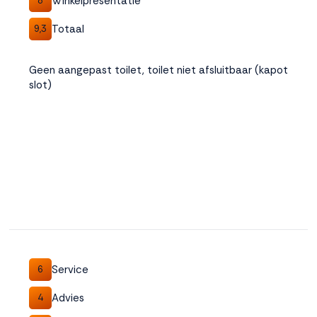
Winkelpresentatie
8
Totaal
9,3
Geen aangepast toilet, toilet niet afsluitbaar (kapot
slot)
Service
6
Advies
4