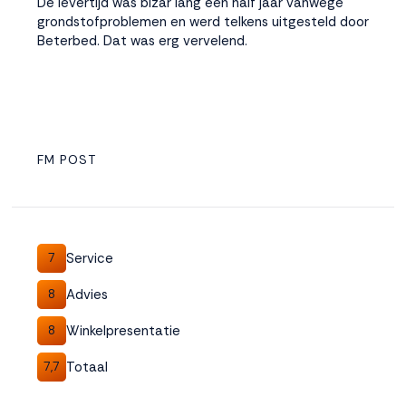
De levertijd was bizar lang een half jaar vanwege
grondstofproblemen en werd telkens uitgesteld door
Beterbed. Dat was erg vervelend.
FM POST
Service
7
Advies
8
Winkelpresentatie
8
Totaal
7,7