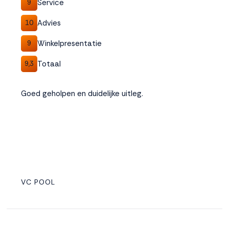
Service
9
Advies
10
Winkelpresentatie
9
Totaal
9,3
Goed geholpen en duidelijke uitleg.
VC POOL