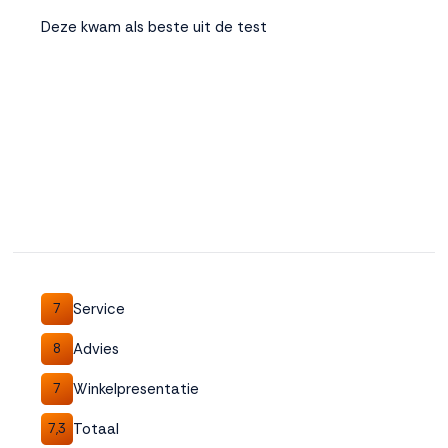
Deze kwam als beste uit de test
Service
7
Advies
8
Winkelpresentatie
7
Totaal
7,3