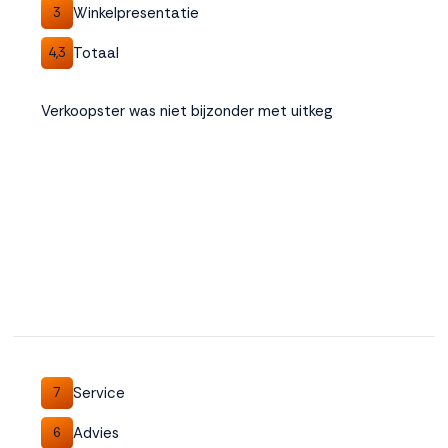
Winkelpresentatie
3
Totaal
4,3
Verkoopster was niet bijzonder met uitkeg
Service
7
Advies
6