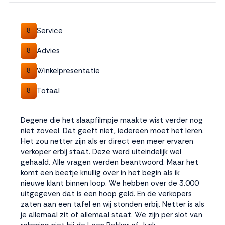
interactie met ons
binnen en buiten
onze website te
Service
8
volgen. Dat doen we
legitiem en belangrijk,
Advies
8
anoniem. Meer
Winkelpresentatie
weten? Lees
Bekijk
8
dit overzicht
voor
Totaal
8
alle
cookieinstellingen en
lees hier onze privacy
Degene die het slaapfilmpje maakte wist verder nog
policy
. Door te
niet zoveel. Dat geeft niet, iedereen moet het leren.
accepteren geef je
Het zou netter zijn als er direct een meer ervaren
toestemming voor
verkoper erbij staat. Deze werd uiteindelijk wel
onze marketing
gehaald. Alle vragen werden beantwoord. Maar het
cookies. Kies je voor
komt een beetje knullig over in het begin als ik
Weigeren? Dan
nieuwe klant binnen loop. We hebben over de 3.000
plaatsen we alleen
uitgegeven dat is een hoop geld. En de verkopers
functionele en
zaten aan een tafel en wij stonden erbij. Netter is als
analytische cookies.
je allemaal zit of allemaal staat. We zijn per slot van