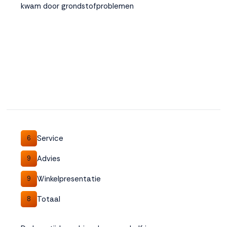
kwam door grondstofproblemen
Service
6
Advies
9
Winkelpresentatie
9
Totaal
8