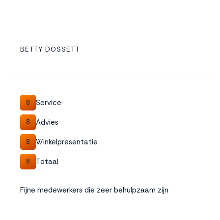
BETTY DOSSETT
Service
8
Advies
8
Winkelpresentatie
8
Totaal
8
Fijne medewerkers die zeer behulpzaam zijn