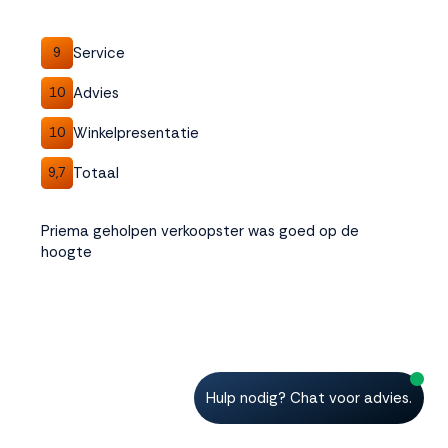
Service
9
Advies
10
Winkelpresentatie
10
Totaal
9,7
Priema geholpen verkoopster was goed op de
hoogte
Hulp nodig? Chat voor advies.