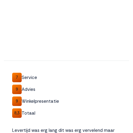
Service
7
Advies
9
Winkelpresentatie
9
Totaal
8,3
Levertijd was erg lang dit was erg vervelend maar