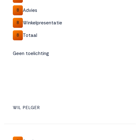
Advies
8
Winkelpresentatie
8
Totaal
8
Geen toelichting
WIL PELGER