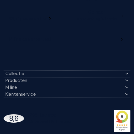
Ga naar
Wijzig deze online
productregistratie
M line dealerportaal
Collectie
Producten
M line
Klantenservice
14296 Reviews
8,6
97% beveelt M line aan