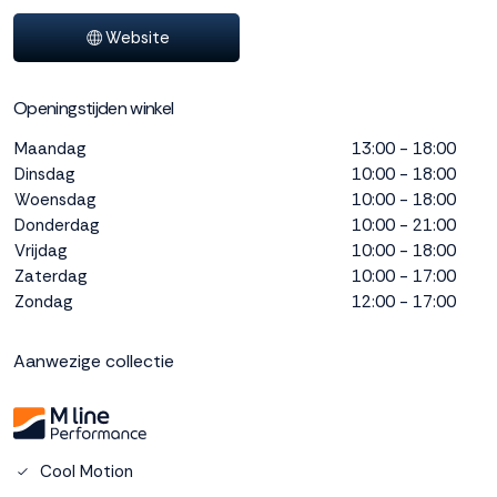
interactie met ons
Website
binnen en buiten
onze website te
volgen. Dat doen we
Openingstijden winkel
legitiem en belangrijk,
anoniem. Meer
Maandag
13:00 - 18:00
weten? Lees
Bekijk
Dinsdag
10:00 - 18:00
dit overzicht
voor
Woensdag
10:00 - 18:00
alle
Donderdag
10:00 - 21:00
cookieinstellingen en
lees hier onze privacy
Vrijdag
10:00 - 18:00
policy
. Door te
Zaterdag
10:00 - 17:00
accepteren geef je
Zondag
12:00 - 17:00
toestemming voor
onze marketing
Aanwezige collectie
cookies. Kies je voor
Weigeren? Dan
plaatsen we alleen
functionele en
analytische cookies.
Cool Motion