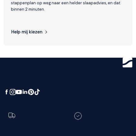
stappenplan op weg naar een helder slaapadvies, en dat
binnen 2 minuten.
Help mij kiezen
Get ready for
greatness.
Toch een andere
bezorgdatum?
Registreer je M line en
verleng je garantie