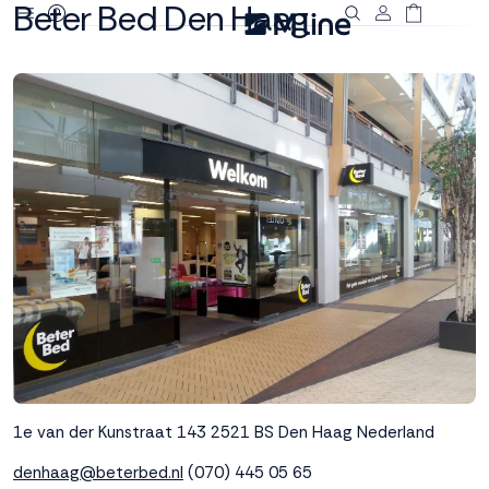
Beter Bed Den Haag
Deze site
gebruikt
cookies
M line plaatst
functionele,
analytische en
marketing cookies.
Dankzij functionele
cookies werkt de
website goed, terwijl
de analytische
cookies ons helpen
om de website te
1e van der Kunstraat 143
2521 BS Den Haag
Nederland
verbeteren. Via de
marketing cookies
denhaag@beterbed.nl
(070) 445 05 65
kunnen we jouw