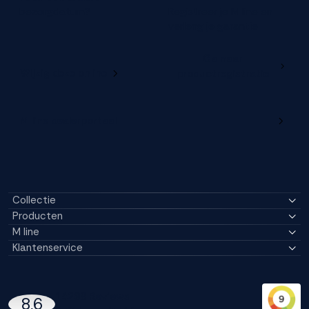
bezorgdatum?
Registreer je M line en
verleng je garantie
Ga naar
Wijzig deze online
productregistratie
M line dealerportaal
Collectie
Producten
M line
Klantenservice
14296 Reviews
8,6