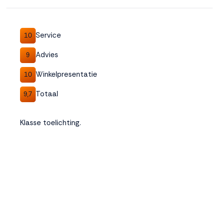
Accepteren
Service
10
Weigeren
Advies
9
Winkelpresentatie
10
Totaal
9,7
Klasse toelichting.