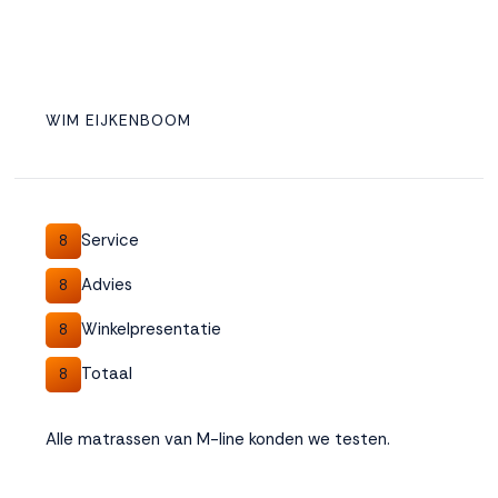
WIM EIJKENBOOM
Service
8
Advies
8
Winkelpresentatie
8
Totaal
8
Alle matrassen van M-line konden we testen.