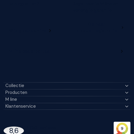
bezorgdatum?
Registreer je M line en
verleng je garantie
Ga naar
Wijzig deze online
productregistratie
M line dealerportaal
Collectie
Producten
M line
Klantenservice
14296 Reviews
8,6
97% beveelt M line aan