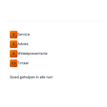
Service
9
Advies
8
Winkelpresentatie
8
Totaal
8,3
Goed geholpen in alle rust