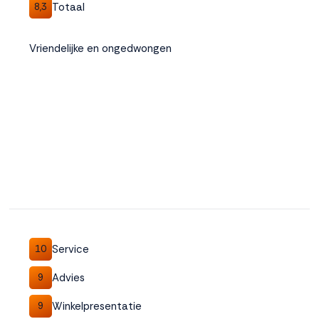
Totaal
8,3
Vriendelijke en ongedwongen
Service
10
Advies
9
Winkelpresentatie
9