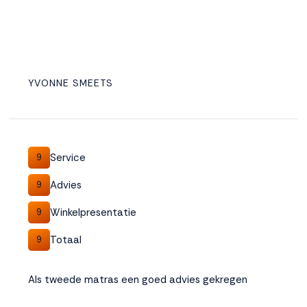
YVONNE SMEETS
Service
9
Advies
9
Winkelpresentatie
9
Totaal
9
Als tweede matras een goed advies gekregen