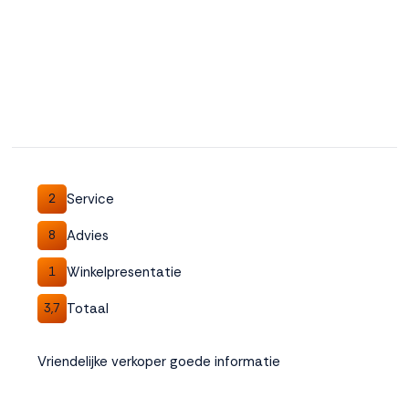
Service
2
Advies
8
Winkelpresentatie
1
Totaal
3,7
Vriendelijke verkoper goede informatie