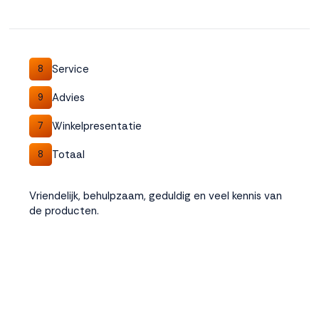
Service
8
Advies
9
Winkelpresentatie
7
Totaal
8
Vriendelijk, behulpzaam, geduldig en veel kennis van
de producten.