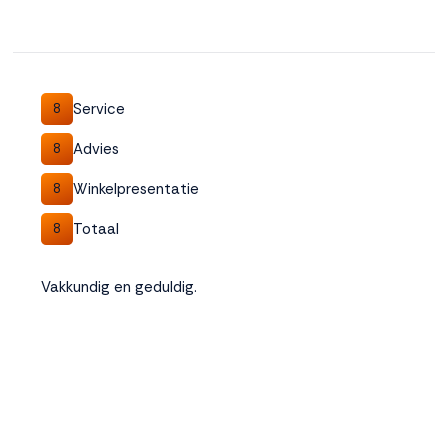
Service
8
Advies
8
Winkelpresentatie
8
Totaal
8
Vakkundig en geduldig.