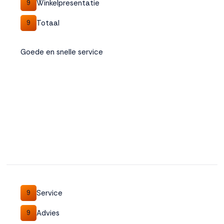
Winkelpresentatie
9
Totaal
9
Goede en snelle service
Service
9
Advies
9