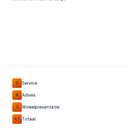
Service
5
Advies
8
Winkelpresentatie
7
Totaal
6,7