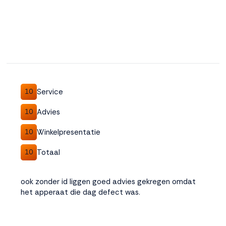
Service
10
Advies
10
Winkelpresentatie
10
Totaal
10
ook zonder id liggen goed advies gekregen omdat
het apperaat die dag defect was.