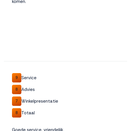
komen.
Service
9
Advies
8
Winkelpresentatie
7
Totaal
8
Goede service, vriendelijk.