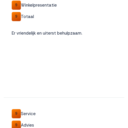
Winkelpresentatie
9
Totaal
9
Er vriendelijk en uiterst behulpzaam.
Service
9
Advies
9