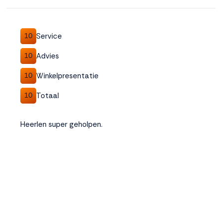
Accepteren
Service
10
Weigeren
Advies
10
Winkelpresentatie
10
Totaal
10
Heerlen super geholpen.