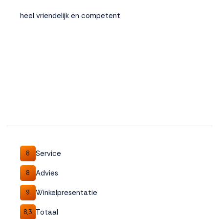
heel vriendelijk en competent
Service
8
Advies
8
Winkelpresentatie
9
Totaal
8,3