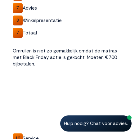
Advies
7
Winkelpresentatie
8
Totaal
7
Omruilen is niet zo gemakkelijk omdat de matras
met Black Friday actie is gekocht. Moeten €700
bijbetalen.
Hulp nodig? Chat voor advies.
Service
10