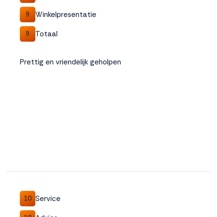
Winkelpresentatie
9
Totaal
9
Prettig en vriendelijk geholpen
Service
10