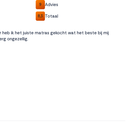
Advies
9
Totaal
8,3
r heb ik het juiste matras gekocht wat het beste bij mij
 erg ongezellig.