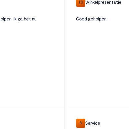
Winkelpresentatie
10
olpen. Ik ga het nu
Goed geholpen
Service
8