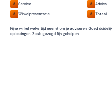
Service
Advies
8
8
Winkelpresentatie
Totaal
8
8
Fijne winkel welke tijd neemt om je adviseren. Goed duideli
oplossingen. Zoals gezegd fijn geholpen.