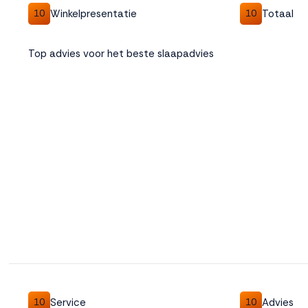
Winkelpresentatie
Totaal
10
10
Weigeren
Accepteren
Top advies voor het beste slaapadvies
Service
Advies
10
10