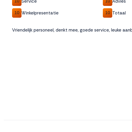
Service
Advies
10
10
Winkelpresentatie
Totaal
10
10
Vriendelijk personeel, denkt mee, goede service, leuke aan