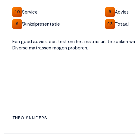
Service
Advies
10
9
Winkelpresentatie
Totaal
9
9,3
Een goed advies, een test om het matras uit te zoeken wat
Diverse matrassen mogen proberen.
THEO SNIJDERS