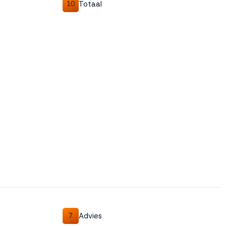
Totaal
10
Advies
7