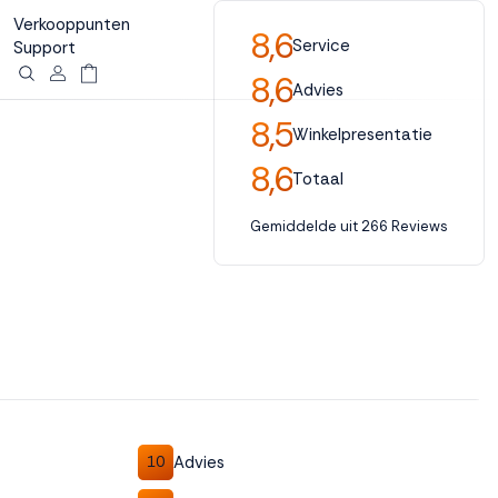
Verkooppunten
8,6
Service
Support
8,6
Advies
8,5
Winkelpresentatie
8,6
Totaal
Gemiddelde uit 266 Reviews
Advies
10