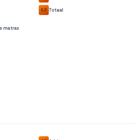
Totaal
6,3
te matras