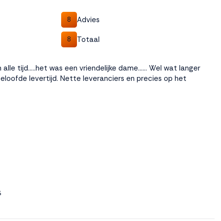
Advies
8
Totaal
8
alle tijd…..het was een vriendelijke dame…… Wel wat langer
oofde levertijd. Nette leveranciers en precies op het
S