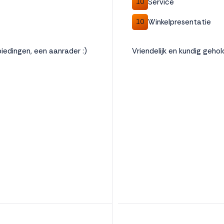
Service
10
Winkelpresentatie
10
biedingen, een aanrader :)
Vriendelijk en kundig geho