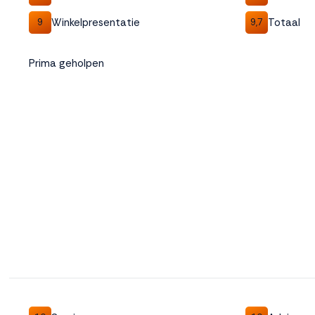
Winkelpresentatie
Totaal
9
9,7
Prima geholpen