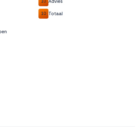
Advies
10
Totaal
10
loen