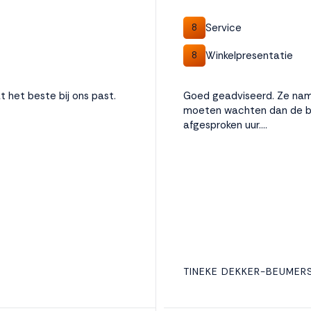
Service
8
Winkelpresentatie
8
 het beste bij ons past.
Goed geadviseerd. Ze nam 
moeten wachten dan de bel
afgesproken uur….
TINEKE DEKKER-BEUMER