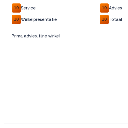
Service
Advies
10
10
Winkelpresentatie
Totaal
10
10
Prima advies, fijne winkel.