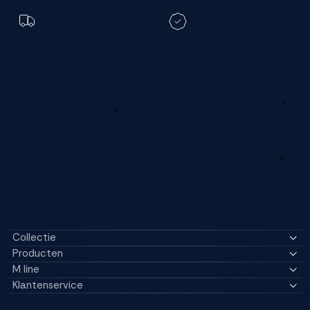
Toch een andere
bezorgdatum?
Registreer je M line en
verleng je garantie
Ga naar
Wijzig deze online
productregistratie
M line dealerportaal
Collectie
Producten
M line
Klantenservice