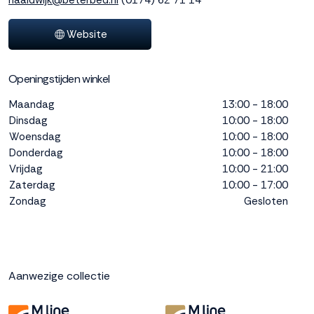
naaldwijk@beterbed.nl
(0174) 62 71 14
interactie met ons
binnen en buiten
Website
onze website te
volgen. Dat doen we
legitiem en belangrijk,
Openingstijden winkel
anoniem. Meer
weten? Lees
Bekijk
Maandag
13:00 - 18:00
dit overzicht
voor
Dinsdag
10:00 - 18:00
alle
Woensdag
10:00 - 18:00
cookieinstellingen en
Donderdag
10:00 - 18:00
lees hier onze privacy
Vrijdag
10:00 - 21:00
policy
. Door te
Zaterdag
10:00 - 17:00
accepteren geef je
Zondag
Gesloten
toestemming voor
onze marketing
cookies. Kies je voor
Weigeren? Dan
plaatsen we alleen
Aanwezige collectie
functionele en
analytische cookies.