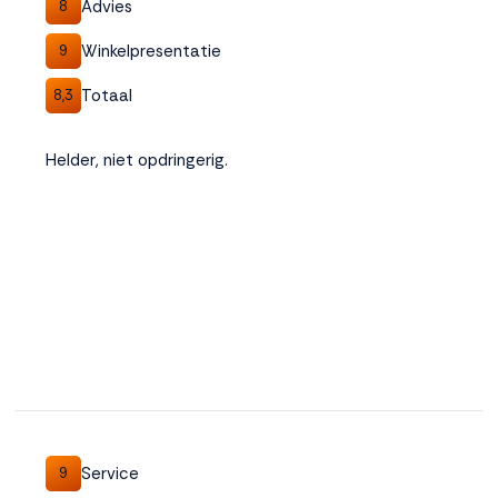
Advies
8
Winkelpresentatie
9
Totaal
8,3
Helder, niet opdringerig.
Service
9