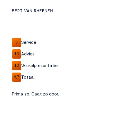
BERT VAN RHEENEN
Service
9
Advies
10
Winkelpresentatie
10
Totaal
9,7
Prima zo. Gaat zo door.