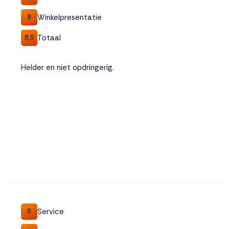
Winkelpresentatie
9
Totaal
8,3
Helder en niet opdringerig.
Service
8