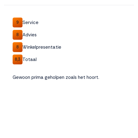
Accepteren
Service
9
Weigeren
Advies
8
Winkelpresentatie
8
Totaal
8,3
Gewoon prima geholpen zoals het hoort.