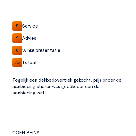
Service
5
Advies
9
Winkelpresentatie
8
Totaal
7,3
Tegelijk een dekbedovertrek gekocht, prijs onder de
aanbieding sticker was goedkoper dan de
aanbieding zelf!
COEN BEINS