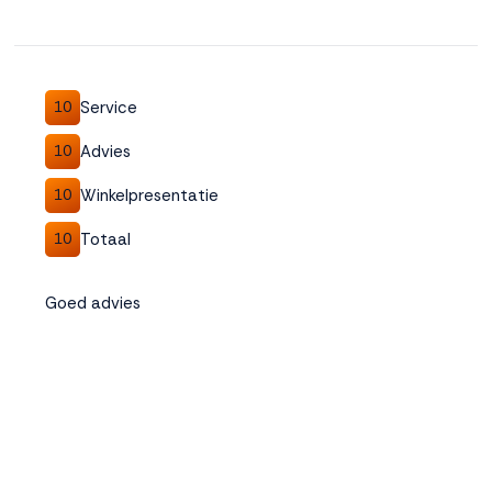
Service
10
Advies
10
Winkelpresentatie
10
Totaal
10
Goed advies