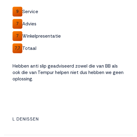
Service
9
Advies
7
Winkelpresentatie
7
Totaal
7,7
Hebben anti slip geadviseerd zowel die van BB als
ook die van Tempur helpen niet dus hebben we geen
oplossing.
L DENISSEN