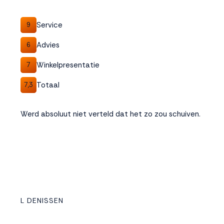
Service
9
Advies
6
Winkelpresentatie
7
Totaal
7,3
Werd absoluut niet verteld dat het zo zou schuiven.
L DENISSEN