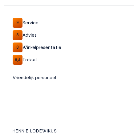
Service
9
Advies
8
Winkelpresentatie
8
Totaal
8,3
Vriendelijk personeel
HENNIE LODEWIKUS