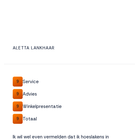
ALETTA LANKHAAR
Service
9
Advies
9
Winkelpresentatie
9
Totaal
9
Ik wil wel even vermelden dat ik hoeslakens in