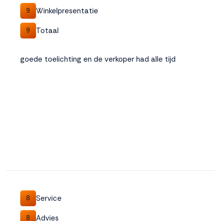
Winkelpresentatie
9
Totaal
9
goede toelichting en de verkoper had alle tijd
Service
8
Advies
8