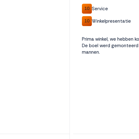
Service
10
Winkelpresentatie
10
Prima winkel, we hebben k
De boel werd gemonteerd 
mannen.