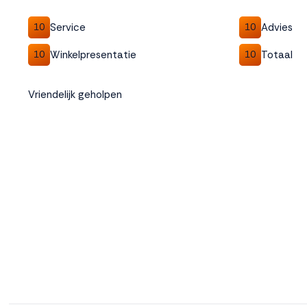
Service
Advies
10
10
Winkelpresentatie
Totaal
10
10
Vriendelijk geholpen