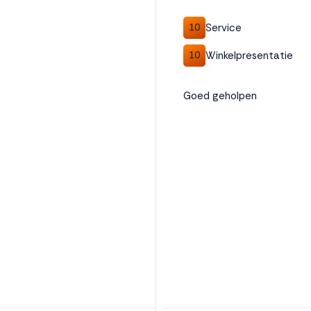
Service
10
Winkelpresentatie
10
Goed geholpen