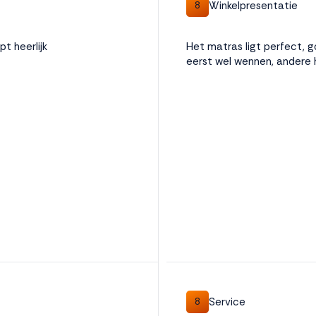
Winkelpresentatie
8
pt heerlijk
Het matras ligt perfect, 
eerst wel wennen, andere h
Service
8