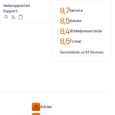
Verkooppunten
8,7
Service
Support
8,5
Advies
8,4
Winkelpresentatie
8,5
Totaal
Gemiddelde uit 83 Reviews
Advies
8