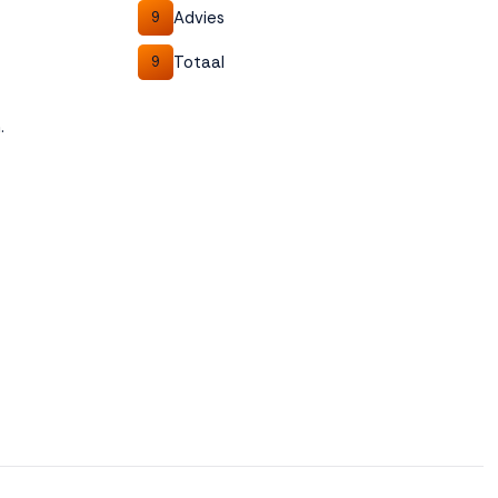
Advies
9
Totaal
9
.