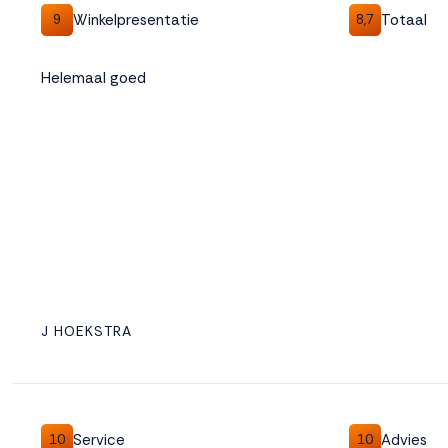
Winkelpresentatie
Totaal
9
8,7
Weigeren
Accepteren
Helemaal goed
J HOEKSTRA
Service
Advies
10
10