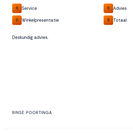
Service
Advies
9
9
Winkelpresentatie
Totaal
9
9
Deskundig advies.
RINSE POORTINGA