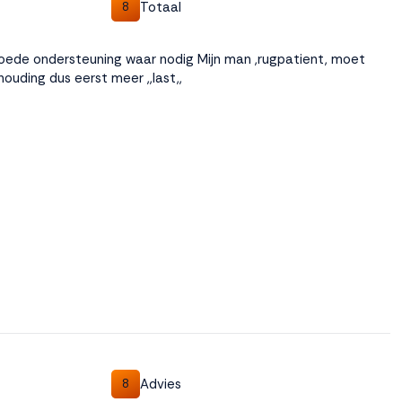
Totaal
8
goede ondersteuning waar nodig Mijn man ,rugpatient, moet
ouding dus eerst meer ,,last,,
Advies
8