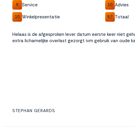
Service
Advies
9
10
Winkelpresentatie
Totaal
10
9,7
Helaas is de afgesproken lever datum eerste keer niet geha
extra lichamelijke overlast gezorgt ivm gebruik van oude 
STEPHAN GERARDS