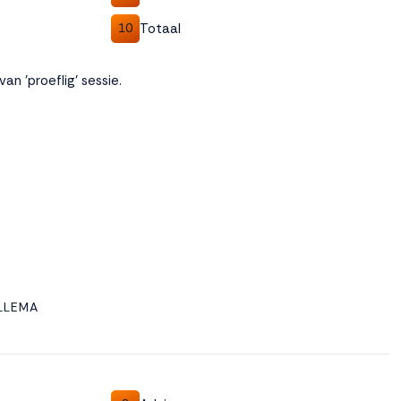
Totaal
10
n 'proeflig' sessie.
LLEMA