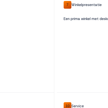
Winkelpresentatie
7
Een prima winkel met desk
Service
10