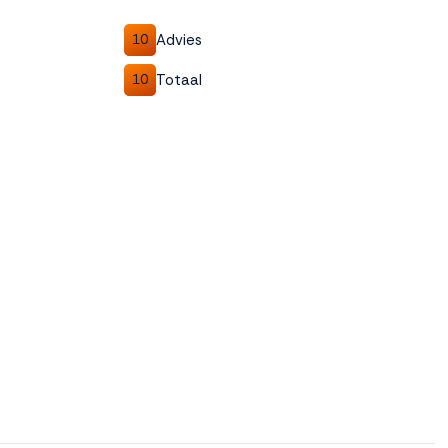
Advies
10
Totaal
10