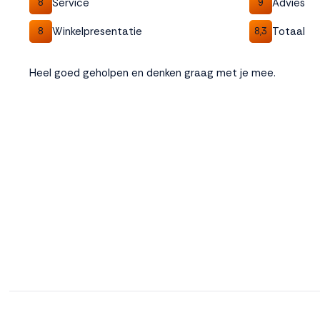
Service
Advies
8
9
Winkelpresentatie
Totaal
8
8,3
Heel goed geholpen en denken graag met je mee.