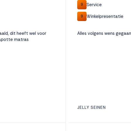
Service
9
Winkelpresentatie
9
ald, dit heeft wel voor
Alles volgens wens gegaan
kapotte matras
JELLY SEINEN