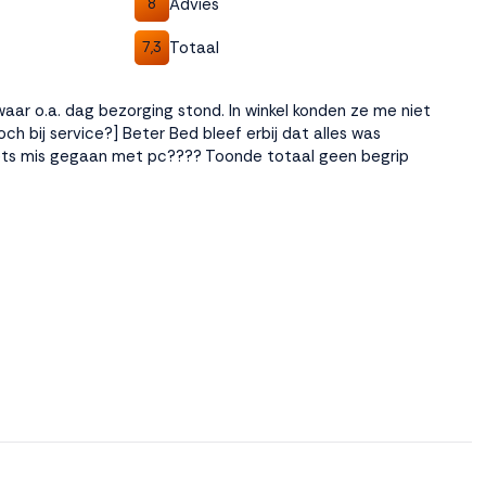
Advies
8
Totaal
7,3
 waar o.a. dag bezorging stond. In winkel konden ze me niet
ch bij service?] Beter Bed bleef erbij dat alles was
r iets mis gegaan met pc???? Toonde totaal geen begrip