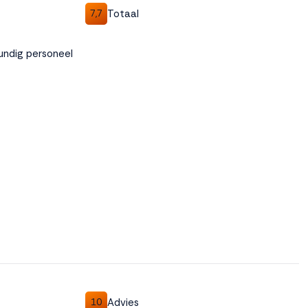
Totaal
7,7
undig personeel
Advies
10