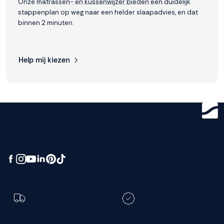
Onze matrassen- en kussenwijzer bieden een duidelijk
stappenplan op weg naar een helder slaapadvies, en dat
binnen 2 minuten.
Help mij kiezen
Get ready for
greatness.
Toch een andere
bezorgdatum?
Registreer je M line en