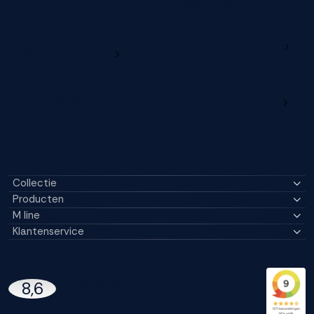
verleng je garantie
Ga naar
Wijzig deze online
productregistratie
M line dealerportaal
Collectie
Producten
M line
Klantenservice
14296 Reviews
8,6
97% beveelt M line aan