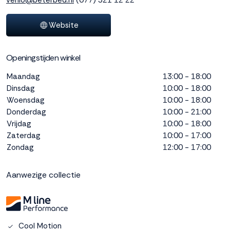
venlo@beterbed.nl
(077) 321 12 22
interactie met ons
binnen en buiten
Website
onze website te
volgen. Dat doen we
legitiem en belangrijk,
Openingstijden winkel
anoniem. Meer
weten? Lees
Bekijk
Maandag
13:00 - 18:00
dit overzicht
voor
Dinsdag
10:00 - 18:00
alle
Woensdag
10:00 - 18:00
cookieinstellingen en
Donderdag
10:00 - 21:00
lees hier onze privacy
Vrijdag
10:00 - 18:00
policy
. Door te
Zaterdag
10:00 - 17:00
accepteren geef je
Zondag
12:00 - 17:00
toestemming voor
onze marketing
cookies. Kies je voor
Aanwezige collectie
Weigeren? Dan
plaatsen we alleen
functionele en
analytische cookies.
Cool Motion