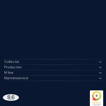
verleng je garantie
Ga naar
Wijzig deze online
productregistratie
M line dealerportaal
Collectie
Producten
M line
Klantenservice
14296 Reviews
8,6
97% beveelt M line aan