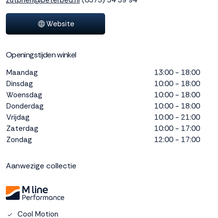
zutphen@beterbed.nl
(0575) 54 59 94
interactie met ons
binnen en buiten
Website
onze website te
volgen. Dat doen we
legitiem en belangrijk,
Openingstijden winkel
anoniem. Meer
weten? Lees
Bekijk
Maandag
13:00 - 18:00
dit overzicht
voor
Dinsdag
10:00 - 18:00
alle
Woensdag
10:00 - 18:00
cookieinstellingen en
Donderdag
10:00 - 18:00
lees hier onze privacy
Vrijdag
10:00 - 21:00
policy
. Door te
Zaterdag
10:00 - 17:00
accepteren geef je
Zondag
12:00 - 17:00
toestemming voor
onze marketing
cookies. Kies je voor
Aanwezige collectie
Weigeren? Dan
plaatsen we alleen
functionele en
analytische cookies.
Cool Motion