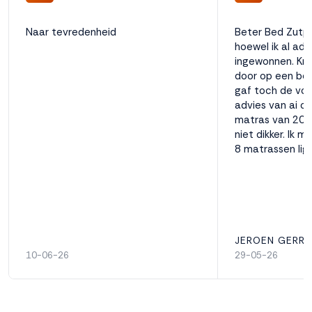
Naar tevredenheid
Beter Bed Zutp
hoewel ik al adv
ingewonnen. Kr
door op een bed
gaf toch de voo
advies van ai o
matras van 20 a
niet dikker. Ik 
8 matrassen lig
goed bij de keuz
vrouw die mij ad
JEROEN GERRI
10-06-26
29-05-26