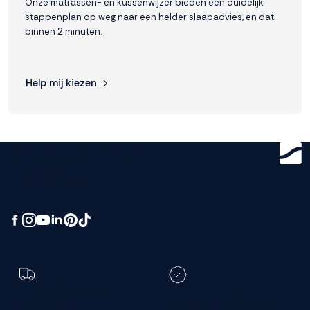
Onze matrassen- en kussenwijzer bieden een duidelijk
stappenplan op weg naar een helder slaapadvies, en dat
binnen 2 minuten.
Help mij kiezen
Get ready for
greatness.
Toch een andere
bezorgdatum?
Registreer je M line en