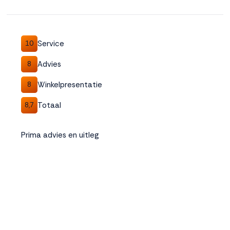
Service
10
Advies
8
Winkelpresentatie
8
Totaal
8,7
Prima advies en uitleg