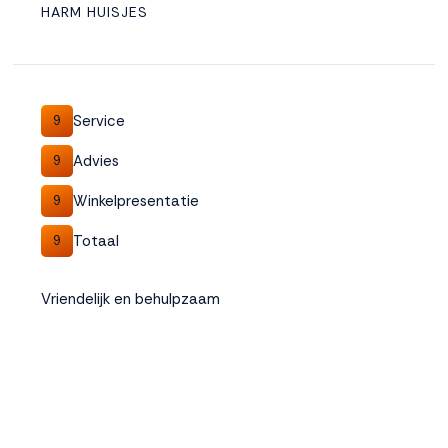
HARM HUISJES
Service
9
Advies
9
Winkelpresentatie
9
Totaal
9
Vriendelijk en behulpzaam