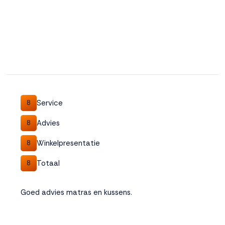
Service
8
Advies
8
Winkelpresentatie
8
Totaal
8
Goed advies matras en kussens.