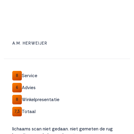
A.M. HERWEIJER
Service
8
Advies
6
Winkelpresentatie
8
Totaal
7,3
lichaams scan niet gedaan. niet gemeten de rug