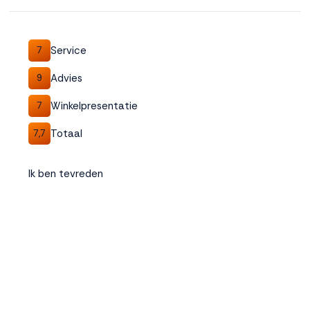
Accepteren
Service
7
Weigeren
Advies
9
Winkelpresentatie
7
Totaal
7,7
Ik ben tevreden