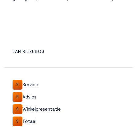
JAN RIEZEBOS
Service
9
Advies
9
Winkelpresentatie
9
Totaal
9