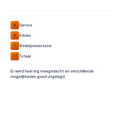
Service
8
Advies
8
Winkelpresentatie
7
Totaal
7,7
Er werd heel erg meegedacht en verschillende
mogelijkheden goed uitgelegd