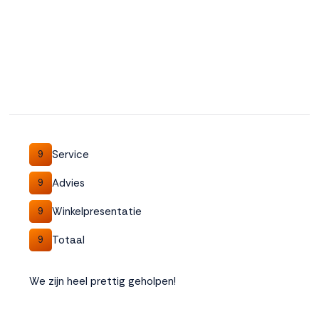
Service
9
Advies
9
Winkelpresentatie
9
Totaal
9
We zijn heel prettig geholpen!