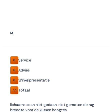
M.
Service
8
Advies
6
Winkelpresentatie
8
Totaal
7,3
lichaams scan niet gedaan. niet gemeten de rug
breedte voor de kussen hoogtes