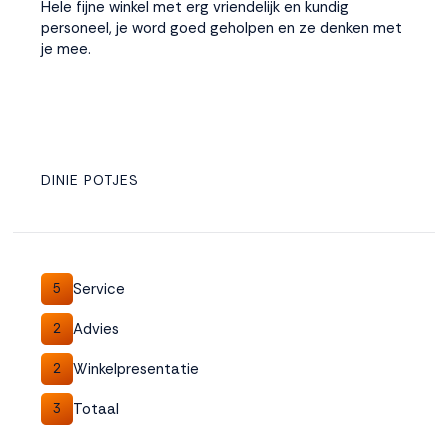
Hele fijne winkel met erg vriendelijk en kundig
personeel, je word goed geholpen en ze denken met
je mee.
DINIE POTJES
Service
5
Advies
2
Winkelpresentatie
2
Totaal
3