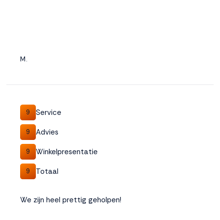
M.
Service
9
Advies
9
Winkelpresentatie
9
Totaal
9
We zijn heel prettig geholpen!