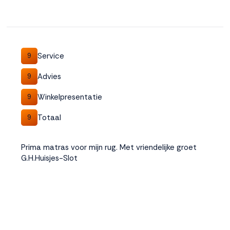
Service
9
Advies
9
Winkelpresentatie
9
Totaal
9
Prima matras voor mijn rug. Met vriendelijke groet
G.H.Huisjes-Slot