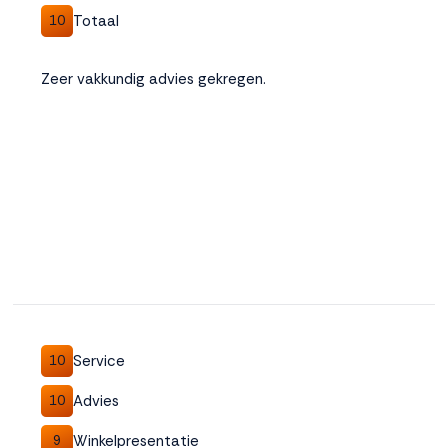
Totaal
10
Zeer vakkundig advies gekregen.
Service
10
Advies
10
Winkelpresentatie
9