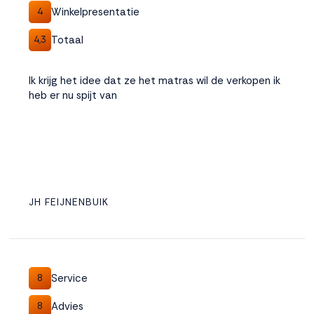
Winkelpresentatie
4
Totaal
4,3
Ik krijg het idee dat ze het matras wil de verkopen ik
heb er nu spijt van
JH FEIJNENBUIK
Service
8
Advies
8