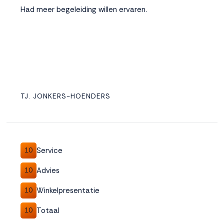
Had meer begeleiding willen ervaren.
TJ. JONKERS-HOENDERS
Service
10
Advies
10
Winkelpresentatie
10
Totaal
10