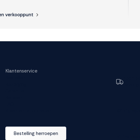
en verkooppunt
s.
Klantenservice
Bestellen
Toch e
Bezorging
bezorg
Garantie
Betalen
FAQ
Ruilen en retourneren
Wijzig dez
Bestelling herroepen
M line dea