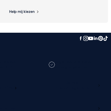
Help mij kiezen
en andere
Registreer je M line en
datum?
verleng je garantie
Ga naar
e online
productregistratie
lerportaal