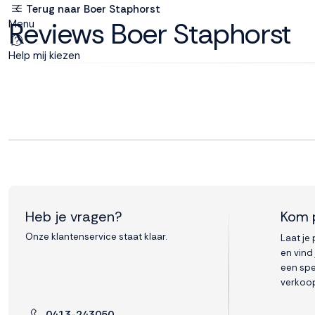
Terug naar Boer Staphorst
Reviews Boer Staphorst
Menu
Deze site
gebruikt
Help mij kiezen
cookies
M line plaatst
functionele,
analytische en
marketing cookies.
Dankzij functionele
Heb je vragen?
Kom 
cookies werkt de
website goed, terwijl
Onze klantenservice staat klaar.
Laat je
de analytische
en vind
cookies ons helpen
een spe
om de website te
verkoop
verbeteren. Via de
marketing cookies
0413-243050