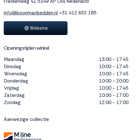
Frankenweg 41
5349 AP Oss
Nederland
interactie met ons
binnen en buiten
info@boonmanbedden.nl
+31 412 652 185
onze website te
volgen. Dat doen we
Website
legitiem en belangrijk,
anoniem. Meer
weten? Lees
Bekijk
Openingstijden winkel
dit overzicht
voor
alle
Maandag
13:00 - 17:45
cookieinstellingen en
Dinsdag
10:00 - 17:45
lees hier onze privacy
Woensdag
10:00 - 17:45
policy
. Door te
Donderdag
10:00 - 20:00
accepteren geef je
Vrijdag
10:00 - 17:45
toestemming voor
Zaterdag
10:00 - 17:00
onze marketing
Zondag
12:00 - 17:00
cookies. Kies je voor
Weigeren? Dan
plaatsen we alleen
Aanwezige collectie
functionele en
analytische cookies.