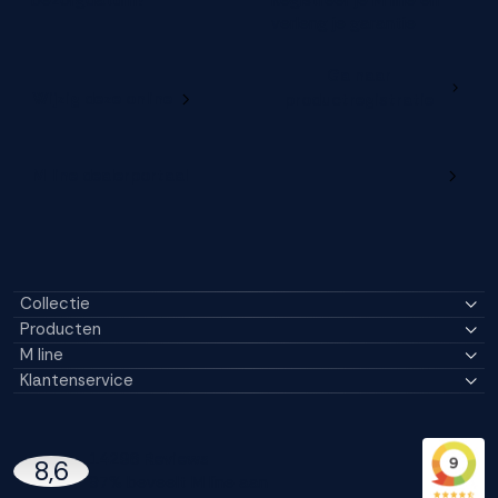
bezorgdatum?
Registreer je M line en
verleng je garantie
Ga naar
Wijzig deze online
productregistratie
M line dealerportaal
Collectie
Producten
M line
Klantenservice
14296 Reviews
8,6
97% beveelt M line aan