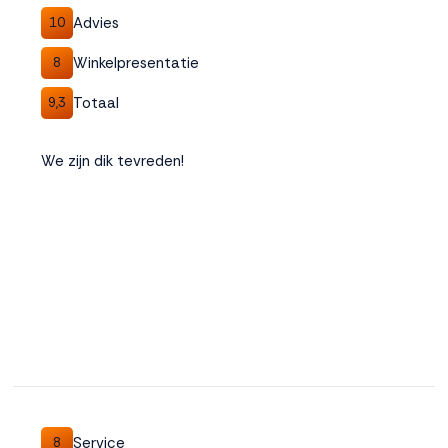
Advies
10
Winkelpresentatie
8
Totaal
9,3
We zijn dik tevreden!
Service
8