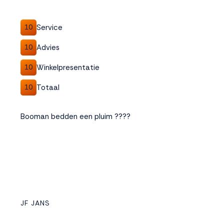
Service
10
Advies
10
Winkelpresentatie
10
Totaal
10
Booman bedden een pluim ????
JF JANS