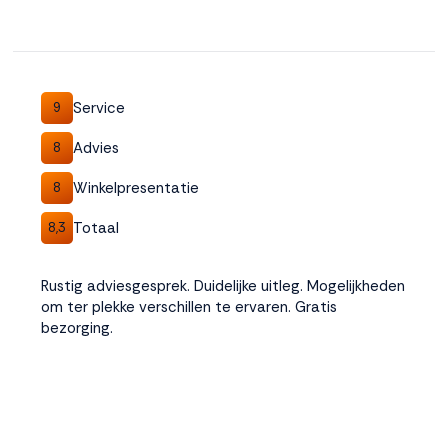
Accepteren
Weigeren
Service
9
Advies
8
Winkelpresentatie
8
Totaal
8,3
Rustig adviesgesprek. Duidelijke uitleg. Mogelijkheden
om ter plekke verschillen te ervaren. Gratis
bezorging.