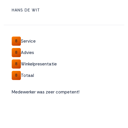
HANS DE WIT
Service
8
Advies
8
Winkelpresentatie
8
Totaal
8
Medewerker was zeer competent!