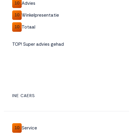
Advies
10
Winkelpresentatie
10
Totaal
10
TOP! Super advies gehad
INE CAERS
Service
10