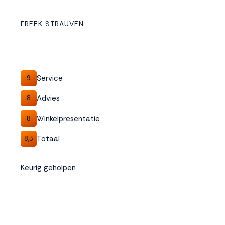
FREEK STRAUVEN
Service
9
Advies
8
Winkelpresentatie
8
Totaal
8,3
Keurig geholpen