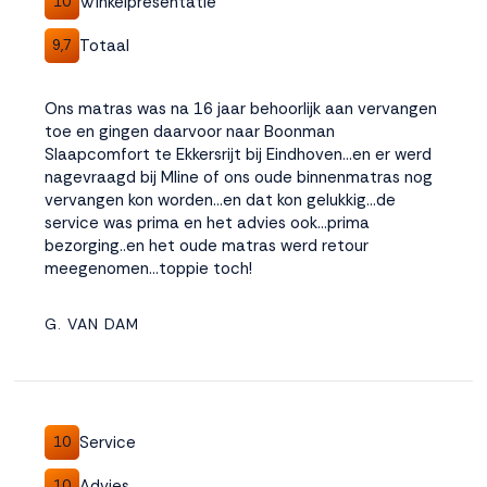
Winkelpresentatie
10
Totaal
9,7
Ons matras was na 16 jaar behoorlijk aan vervangen
toe en gingen daarvoor naar Boonman
Slaapcomfort te Ekkersrijt bij Eindhoven...en er werd
nagevraagd bij Mline of ons oude binnenmatras nog
vervangen kon worden...en dat kon gelukkig...de
service was prima en het advies ook...prima
bezorging..en het oude matras werd retour
meegenomen...toppie toch!
G. VAN DAM
Service
10
Advies
10