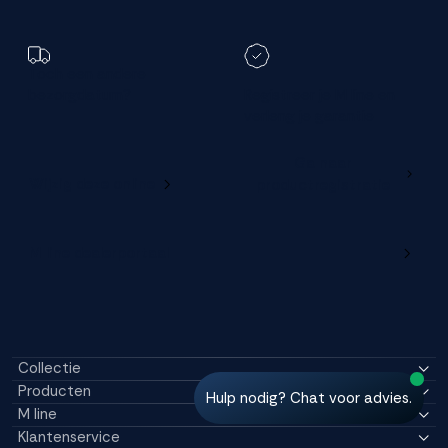
Toch een andere
bezorgdatum?
Registreer je M line en
verleng je garantie
Ga naar
Wijzig deze online
productregistratie
M line dealerportaal
Collectie
Producten
Hulp nodig? Chat voor advies.
M line
Klantenservice