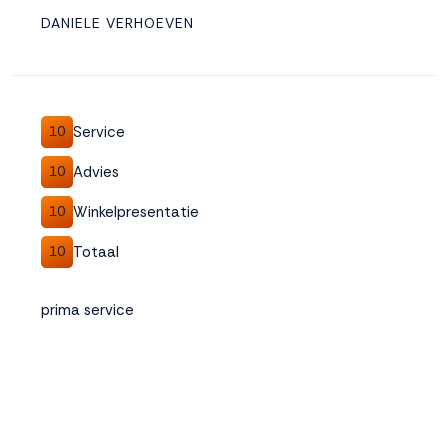
DANIELE VERHOEVEN
Service
10
Advies
10
Winkelpresentatie
10
Totaal
10
prima service