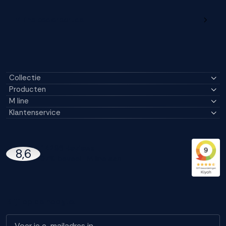
M line dealerportaal
Collectie
Producten
M line
Klantenservice
14296 Reviews
8,6
97% beveelt M line aan
Blijf op de hoogte!