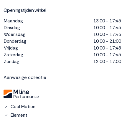
interactie met ons
Openingstijden winkel
binnen en buiten
onze website te
Maandag
13:00 - 17:45
volgen. Dat doen we
Dinsdag
10:00 - 17:45
legitiem en belangrijk,
Woensdag
10:00 - 17:45
anoniem. Meer
Donderdag
10:00 - 21:00
weten? Lees
Bekijk
dit overzicht
voor
Vrijdag
10:00 - 17:45
alle
Zaterdag
10:00 - 17:45
cookieinstellingen en
Zondag
12:00 - 17:00
lees hier onze privacy
policy
. Door te
Aanwezige collectie
accepteren geef je
toestemming voor
onze marketing
cookies. Kies je voor
Weigeren? Dan
Cool Motion
plaatsen we alleen
Element
functionele en
analytische cookies.