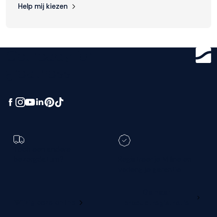
Help mij kiezen
Get ready for
greatness.
Toch een andere
bezorgdatum?
Registreer je M line en
verleng je garantie
Ga naar
Wijzig deze online
productregistratie