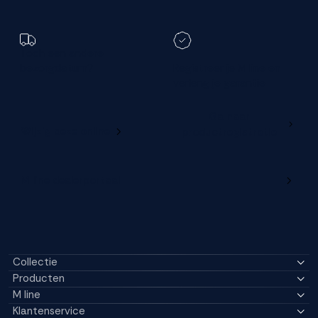
Toch een andere
bezorgdatum?
Registreer je M line en
verleng je garantie
Ga naar
Wijzig deze online
productregistratie
M line dealerportaal
Collectie
Producten
M line
Klantenservice