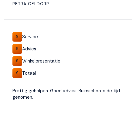
PETRA GELDORP
Service
9
Advies
9
Winkelpresentatie
9
Totaal
9
Prettig geholpen. Goed advies. Ruimschoots de tijd
genomen.