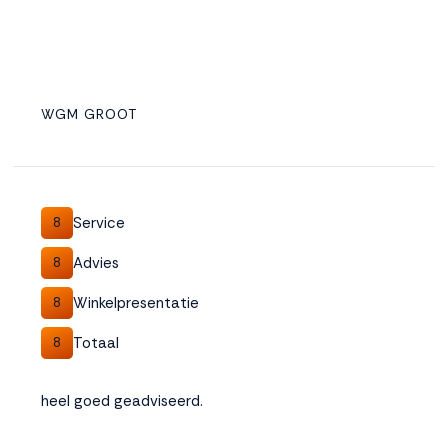
WGM GROOT
Service
8
Advies
8
Winkelpresentatie
8
Totaal
8
heel goed geadviseerd.