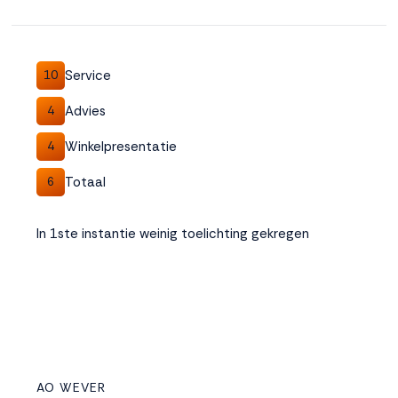
Service
10
Advies
4
Winkelpresentatie
4
Totaal
6
In 1ste instantie weinig toelichting gekregen
AO WEVER