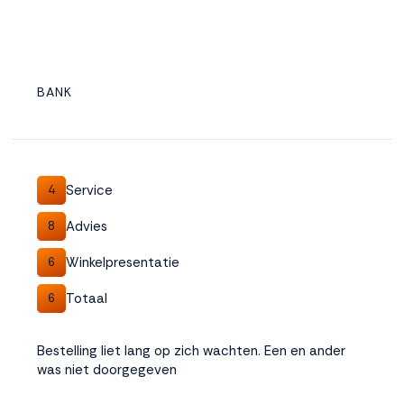
BANK
Service
4
Advies
8
Winkelpresentatie
6
Totaal
6
Bestelling liet lang op zich wachten. Een en ander
was niet doorgegeven