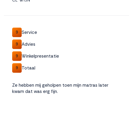
CL WIJN
Service
9
Advies
9
Winkelpresentatie
9
Totaal
9
Ze hebben mij geholpen toen mijn matras later
kwam dat was erg fijn.