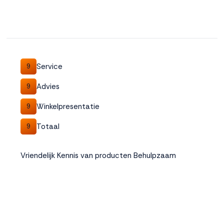
Service
9
Advies
9
Winkelpresentatie
9
Totaal
9
Vriendelijk Kennis van producten Behulpzaam