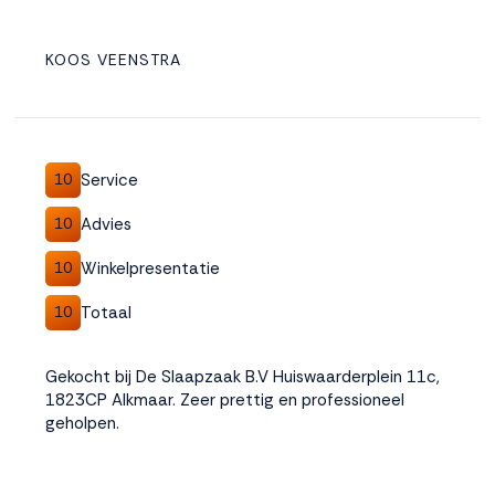
KOOS VEENSTRA
Service
10
Advies
10
Winkelpresentatie
10
Totaal
10
Gekocht bij De Slaapzaak B.V Huiswaarderplein 11c,
1823CP Alkmaar. Zeer prettig en professioneel
geholpen.