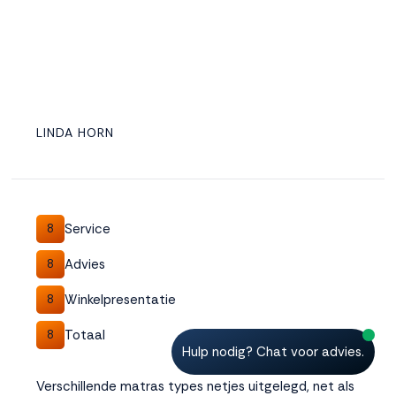
LINDA HORN
Service
8
Advies
8
Winkelpresentatie
8
Totaal
8
Hulp nodig? Chat voor advies.
Verschillende matras types netjes uitgelegd, net als