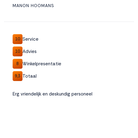
MANON HOOMANS
Service
10
Advies
10
Winkelpresentatie
8
Totaal
9,3
Erg vriendelijk en deskundig personeel