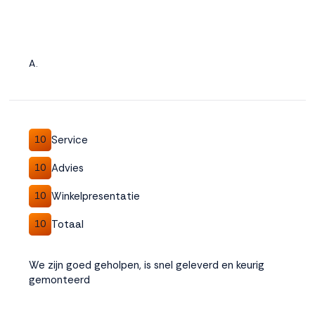
A.
Service
10
Advies
10
Winkelpresentatie
10
Totaal
10
We zijn goed geholpen, is snel geleverd en keurig
gemonteerd