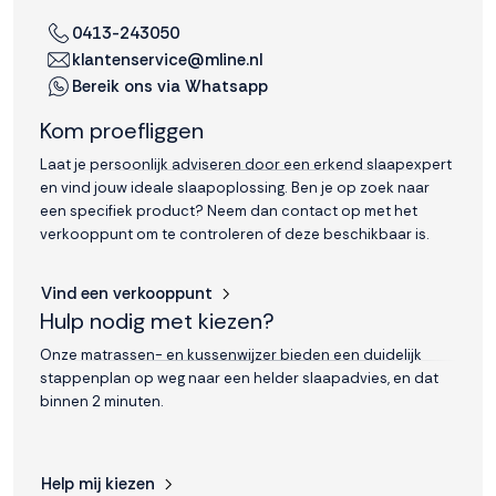
interactie met ons
0413-243050
binnen en buiten
klantenservice@mline.nl
onze website te
Bereik ons via Whatsapp
volgen. Dat doen we
legitiem en belangrijk,
Kom proefliggen
anoniem. Meer
weten? Lees
Bekijk
Laat je persoonlijk adviseren door een erkend slaapexpert
dit overzicht
voor
en vind jouw ideale slaapoplossing. Ben je op zoek naar
alle
een specifiek product? Neem dan contact op met het
cookieinstellingen en
verkooppunt om te controleren of deze beschikbaar is.
lees hier onze privacy
policy
. Door te
Vind een verkooppunt
accepteren geef je
Hulp nodig met kiezen?
toestemming voor
onze marketing
Onze matrassen- en kussenwijzer bieden een duidelijk
cookies. Kies je voor
stappenplan op weg naar een helder slaapadvies, en dat
Weigeren? Dan
binnen 2 minuten.
plaatsen we alleen
functionele en
analytische cookies.
Help mij kiezen