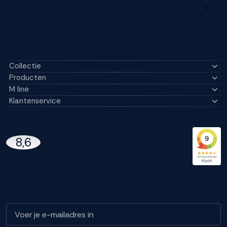
M line dealerportaal
Collectie
Producten
M line
Klantenservice
14296 Reviews
8,6
97% beveelt M line aan
Blijf op de hoogte!