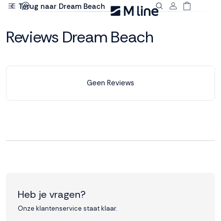
Terug naar Dream Beach
Deze site
Reviews Dream Beach
gebruikt
cookies
Geen Reviews
M line plaatst
functionele,
analytische en
marketing cookies.
Dankzij functionele
cookies werkt de
website goed, terwijl
de analytische
cookies ons helpen
om de website te
Heb je vragen?
verbeteren. Via de
marketing cookies
Onze klantenservice staat klaar.
kunnen we jouw