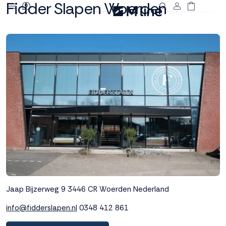
Fidder Slapen Woerden
Deze site
gebruikt
cookies
M line plaatst
functionele,
analytische en
marketing cookies.
Dankzij functionele
cookies werkt de
website goed, terwijl
de analytische
cookies ons helpen
Jaap Bijzerweg 9
3446 CR Woerden
Nederland
om de website te
verbeteren. Via de
info@fidderslapen.nl
0348 412 861
marketing cookies
kunnen we jouw