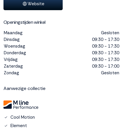
Website
interactie met ons
binnen en buiten
onze website te
Openingstijden winkel
volgen. Dat doen we
legitiem en belangrijk,
Maandag
Gesloten
anoniem. Meer
Dinsdag
09:30 - 17:30
weten? Lees
Bekijk
Woensdag
09:30 - 17:30
dit overzicht
voor
Donderdag
09:30 - 17:30
alle
cookieinstellingen en
Vrijdag
09:30 - 17:30
lees hier onze privacy
Zaterdag
09:30 - 17:00
policy
. Door te
Zondag
Gesloten
accepteren geef je
toestemming voor
Aanwezige collectie
onze marketing
cookies. Kies je voor
Weigeren? Dan
plaatsen we alleen
functionele en
Cool Motion
analytische cookies.
Element