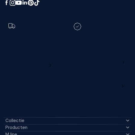
Toch een andere
bezorgdatum?
Registreer je M line en
verleng je garantie
Ga naar
Wijzig deze online
productregistratie
M line dealerportaal
Collectie
Producten
M line