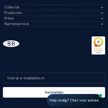
Collectie
Producten
M line
Klantenservice
14296 Reviews
8,6
97% beveelt M line aan
Blijf op de hoogte!
Aanmelden
Hulp nodig? Chat voor advies.