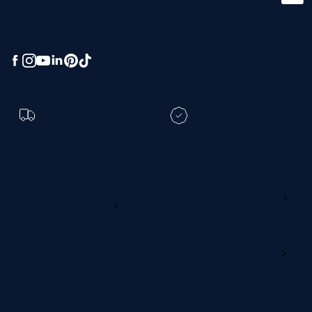
greatness.
Toch een andere
bezorgdatum?
Registreer je M line en
verleng je garantie
Ga naar
Wijzig deze online
productregistratie
M line dealerportaal