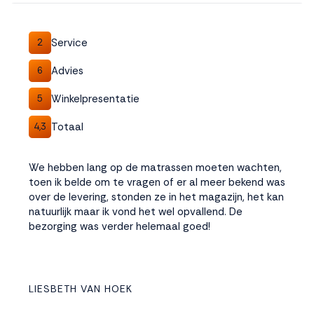
interactie met ons
binnen en buiten
onze website te
Service
2
volgen. Dat doen we
legitiem en belangrijk,
Advies
6
anoniem. Meer
Winkelpresentatie
weten? Lees
Bekijk
5
dit overzicht
voor
Totaal
4,3
alle
cookieinstellingen en
lees hier onze privacy
We hebben lang op de matrassen moeten wachten,
policy
. Door te
toen ik belde om te vragen of er al meer bekend was
accepteren geef je
over de levering, stonden ze in het magazijn, het kan
toestemming voor
natuurlijk maar ik vond het wel opvallend. De
onze marketing
bezorging was verder helemaal goed!
cookies. Kies je voor
Weigeren? Dan
plaatsen we alleen
functionele en
LIESBETH VAN HOEK
analytische cookies.