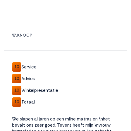
W.KNOOP
Service
10
Advies
10
Winkelpresentatie
10
Totaal
10
We slapen al jaren op een mline matras en \nhet
bevalt ons zeer goed. Tevens heeft mijn \nvrouw