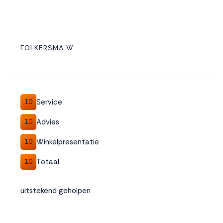
FOLKERSMA W
Service
10
Advies
10
Winkelpresentatie
10
Totaal
10
uitstekend geholpen