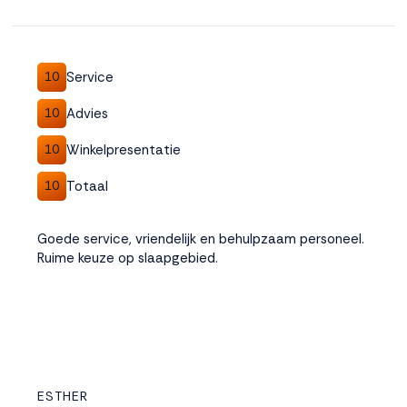
Service
10
Advies
10
Winkelpresentatie
10
Totaal
10
Goede service, vriendelijk en behulpzaam personeel.
Ruime keuze op slaapgebied.
ESTHER