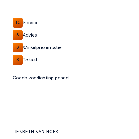
Accepteren
Service
10
Weigeren
Advies
8
Winkelpresentatie
6
Totaal
8
Goede voorlichting gehad
LIESBETH VAN HOEK