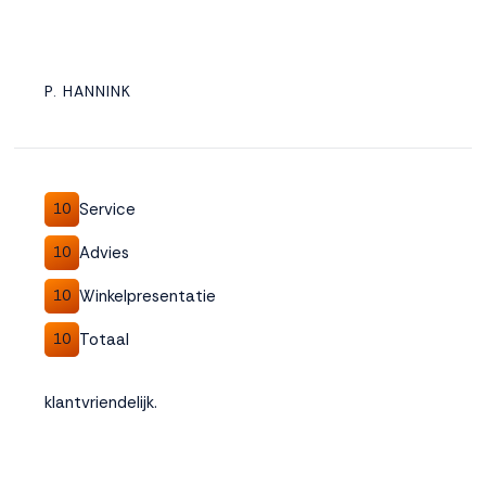
P. HANNINK
Service
10
Advies
10
Winkelpresentatie
10
Totaal
10
klantvriendelijk.