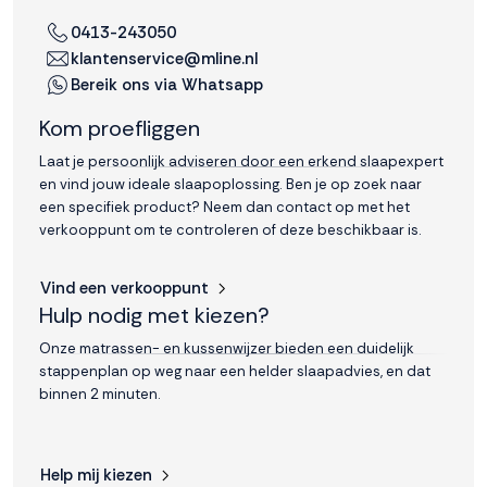
interactie met ons
0413-243050
binnen en buiten
klantenservice@mline.nl
onze website te
Bereik ons via Whatsapp
volgen. Dat doen we
legitiem en belangrijk,
Kom proefliggen
anoniem. Meer
weten? Lees
Bekijk
Laat je persoonlijk adviseren door een erkend slaapexpert
dit overzicht
voor
en vind jouw ideale slaapoplossing. Ben je op zoek naar
alle
een specifiek product? Neem dan contact op met het
cookieinstellingen en
verkooppunt om te controleren of deze beschikbaar is.
lees hier onze privacy
policy
. Door te
Vind een verkooppunt
accepteren geef je
Hulp nodig met kiezen?
toestemming voor
onze marketing
Onze matrassen- en kussenwijzer bieden een duidelijk
cookies. Kies je voor
stappenplan op weg naar een helder slaapadvies, en dat
Weigeren? Dan
binnen 2 minuten.
plaatsen we alleen
functionele en
analytische cookies.
Help mij kiezen