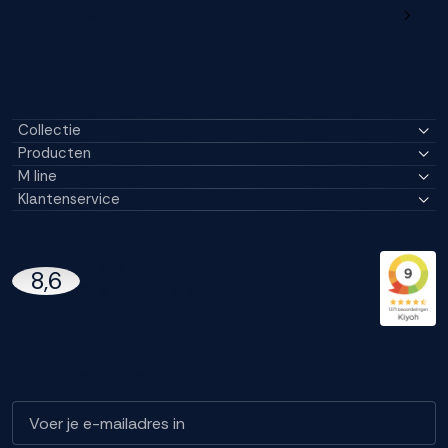
M line dealerportaal
Collectie
Producten
M line
Klantenservice
14296 Reviews
8,6
97% beveelt M line aan
Blijf op de hoogte!