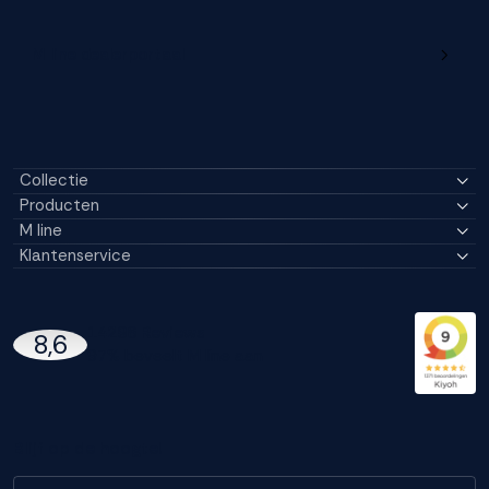
M line dealerportaal
Collectie
Producten
M line
Klantenservice
14296 Reviews
8,6
97% beveelt M line aan
Blijf op de hoogte!