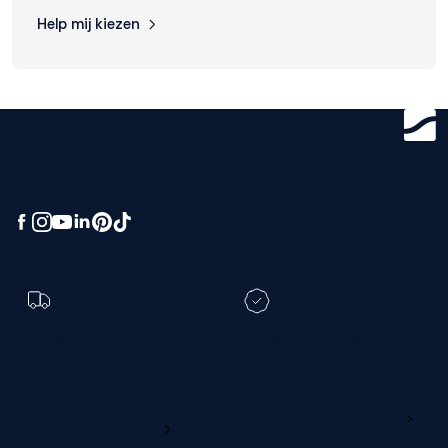
Help mij kiezen
Accepteren
Weigeren
Get ready for
greatness.
Toch een andere
bezorgdatum?
Registreer je M line en
verleng je garantie
Ga naar
Wijzig deze online
productregistratie