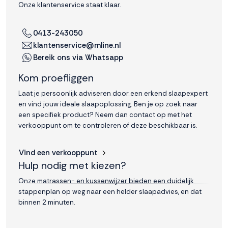
Onze klantenservice staat klaar.
interactie met ons
binnen en buiten
onze website te
0413-243050
volgen. Dat doen we
klantenservice@mline.nl
legitiem en belangrijk,
Bereik ons via Whatsapp
anoniem. Meer
weten? Lees
Bekijk
Kom proefliggen
dit overzicht
voor
alle
Laat je persoonlijk adviseren door een erkend slaapexpert
cookieinstellingen en
en vind jouw ideale slaapoplossing. Ben je op zoek naar
lees hier onze privacy
een specifiek product? Neem dan contact op met het
policy
. Door te
verkooppunt om te controleren of deze beschikbaar is.
accepteren geef je
toestemming voor
Vind een verkooppunt
onze marketing
Hulp nodig met kiezen?
cookies. Kies je voor
Weigeren? Dan
Onze matrassen- en kussenwijzer bieden een duidelijk
plaatsen we alleen
stappenplan op weg naar een helder slaapadvies, en dat
functionele en
binnen 2 minuten.
analytische cookies.