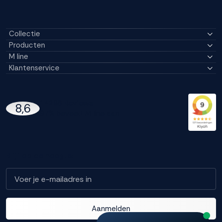
Collectie
Producten
M line
Klantenservice
14296 Reviews
8,6
97% beveelt M line aan
Blijf op de hoogte!
Aanmelden