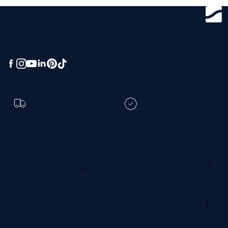
Get ready for
greatness.
Toch een andere
bezorgdatum?
Registreer je M line en
verleng je garantie
Ga naar
Wijzig deze online
productregistratie
M line dealerportaal