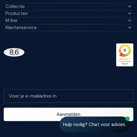
Collectie
Producten
M line
Klantenservice
14296 Reviews
8,6
97% beveelt M line aan
Blijf op de hoogte!
Aanmelden
Hulp nodig? Chat voor advies.
Copyright
Privacy Policy
Algemene Voorwaarden