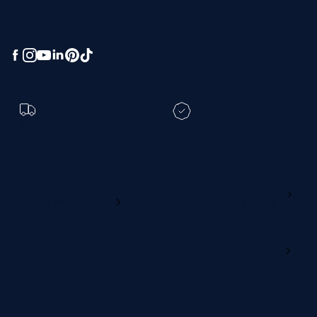
greatness.
Toch een andere
bezorgdatum?
Registreer je M line en
verleng je garantie
Ga naar
Wijzig deze online
productregistratie
M line dealerportaal