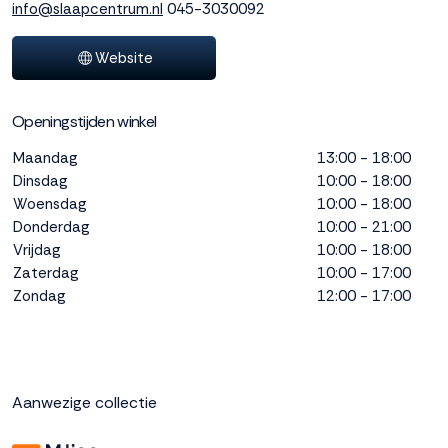
info@slaapcentrum.nl
045-3030092
interactie met ons
binnen en buiten
onze website te
Website
volgen. Dat doen we
legitiem en belangrijk,
anoniem. Meer
Openingstijden winkel
weten? Lees
Bekijk
Maandag
13:00 - 18:00
dit overzicht
voor
Dinsdag
10:00 - 18:00
alle
Woensdag
10:00 - 18:00
cookieinstellingen en
lees hier onze privacy
Donderdag
10:00 - 21:00
policy
. Door te
Vrijdag
10:00 - 18:00
accepteren geef je
Zaterdag
10:00 - 17:00
toestemming voor
Zondag
12:00 - 17:00
onze marketing
cookies. Kies je voor
Weigeren? Dan
plaatsen we alleen
functionele en
Aanwezige collectie
analytische cookies.