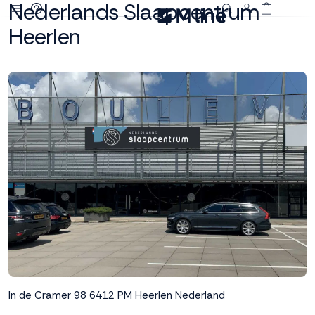
Nederlands Slaapcentrum
Heerlen
Deze site
gebruikt
cookies
M line plaatst
functionele,
analytische en
marketing cookies.
Dankzij functionele
cookies werkt de
website goed, terwijl
de analytische
cookies ons helpen
om de website te
verbeteren. Via de
In de Cramer 98
6412 PM Heerlen
Nederland
marketing cookies
kunnen we jouw