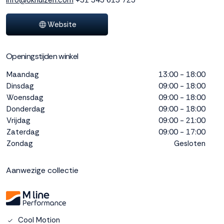
info@okhuizen.com
+31 345 613 725
interactie met ons
binnen en buiten
Website
onze website te
volgen. Dat doen we
legitiem en belangrijk,
Openingstijden winkel
anoniem. Meer
weten? Lees
Bekijk
Maandag
13:00 - 18:00
dit overzicht
voor
Dinsdag
09:00 - 18:00
alle
Woensdag
09:00 - 18:00
cookieinstellingen en
Donderdag
09:00 - 18:00
lees hier onze privacy
Vrijdag
09:00 - 21:00
policy
. Door te
Zaterdag
09:00 - 17:00
accepteren geef je
Zondag
Gesloten
toestemming voor
onze marketing
cookies. Kies je voor
Aanwezige collectie
Weigeren? Dan
plaatsen we alleen
functionele en
analytische cookies.
Cool Motion