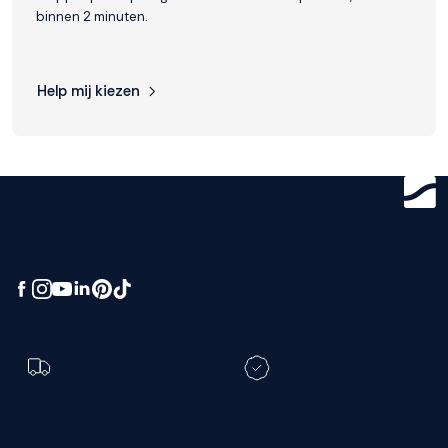
binnen 2 minuten.
Help mij kiezen
Get ready for
greatness.
Toch een andere
bezorgdatum?
Registreer je M line en
verleng je garantie