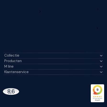
Ga naar
Wijzig deze online
productregistratie
M line dealerportaal
Collectie
Producten
M line
Klantenservice
14296 Reviews
8,6
97% beveelt M line aan