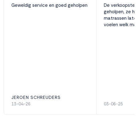
Geweldig service en goed geholpen
De verkoopster 
geholpen, ze hee
matrassen laten
voelen welk mat
JEROEN SCHREUDERS
13-04-26
03-06-25