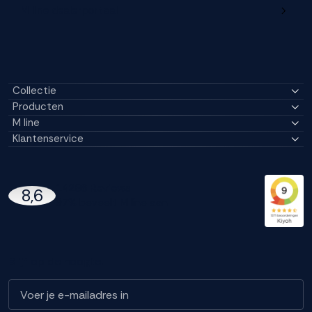
M line dealerportaal
Collectie
Producten
M line
Klantenservice
14296 Reviews
8,6
97% beveelt M line aan
Blijf op de hoogte!