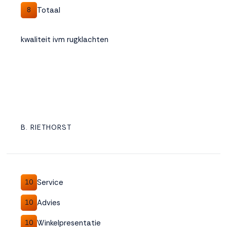
Totaal
8
kwaliteit ivm rugklachten
B. RIETHORST
Service
10
Advies
10
Winkelpresentatie
10