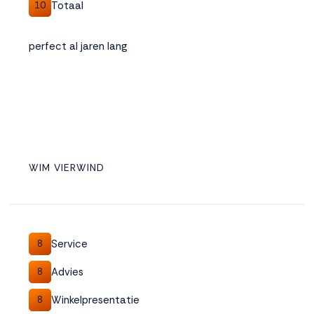
Totaal
10
perfect al jaren lang
WIM VIERWIND
Service
8
Advies
8
Winkelpresentatie
8