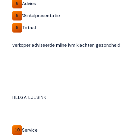
Advies
8
Winkelpresentatie
8
Totaal
8
verkoper adviseerde mline ivm klachten gezondheid
HELGA LUESINK
Service
10