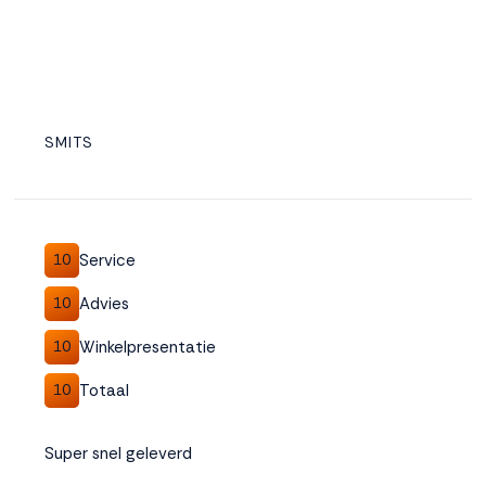
SMITS
Service
10
Advies
10
Winkelpresentatie
10
Totaal
10
Super snel geleverd