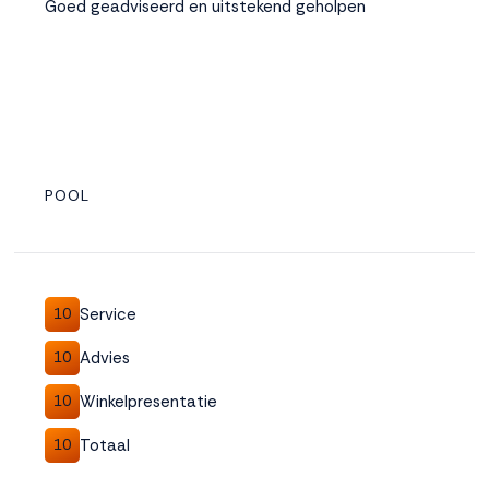
Goed geadviseerd en uitstekend geholpen
POOL
Service
10
Advies
10
Winkelpresentatie
10
Totaal
10