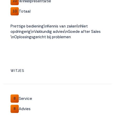
Winkelpresentatie
10
Totaal
10
Prettige bediening\nKennis van zaken\nNiet
opdringerig\nVakkundig advies\nGoede after Sales
\nOplossingsgericht bij problemen
WITJES
Service
8
Advies
8