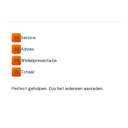
Service
10
Advies
10
Winkelpresentatie
10
Totaal
10
Perfect geholpen. Zou het iedereen aanraden.