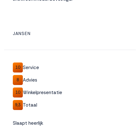
JANSEN
Service
10
Advies
8
Winkelpresentatie
10
Totaal
9,3
Slaapt heerlijk