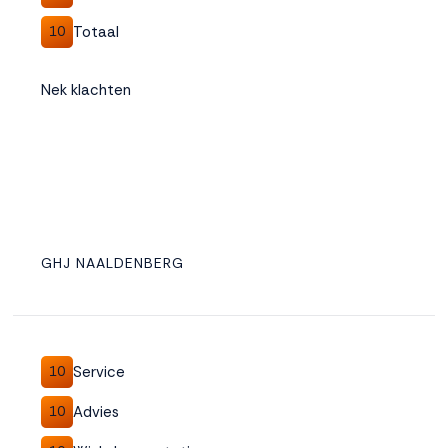
Totaal
10
Nek klachten
GHJ NAALDENBERG
Service
10
Advies
10