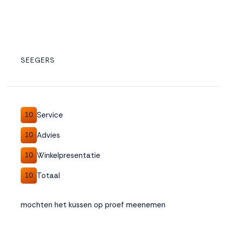
SEEGERS
Service
10
Advies
10
Winkelpresentatie
10
Totaal
10
mochten het kussen op proef meenemen