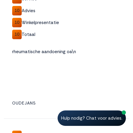
Advies
10
Winkelpresentatie
10
Totaal
10
rheumatische aandoening oa\n
OUDEJANS
Hulp nodig? Chat voor advies.