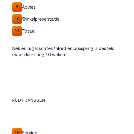
Advies
8
Winkelpresentatie
10
Totaal
9,3
Nek en rug klachten.\nBed en boxspring is besteld
maar duurt nog 10 weken
RUDY JANSSEN
Service
10