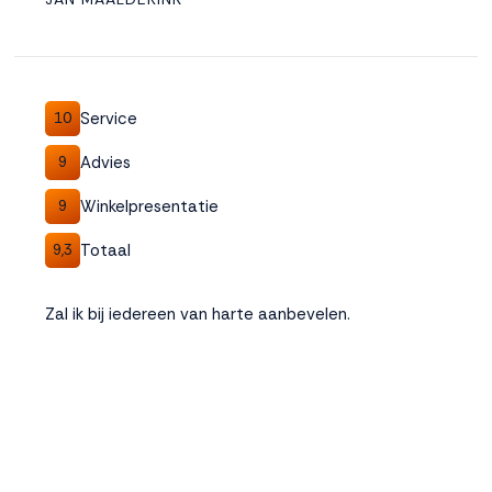
Accepteren
Weigeren
Service
10
Advies
9
Winkelpresentatie
9
Totaal
9,3
Zal ik bij iedereen van harte aanbevelen.