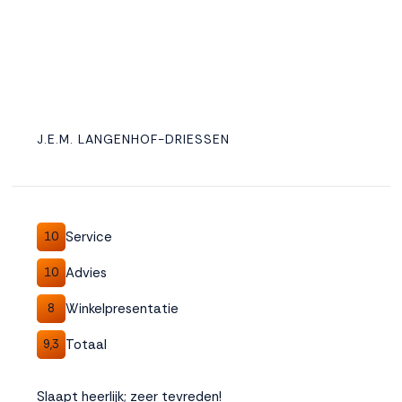
J.E.M. LANGENHOF-DRIESSEN
Service
10
Advies
10
Winkelpresentatie
8
Totaal
9,3
Slaapt heerlijk; zeer tevreden!