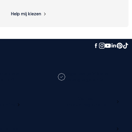
Help mij kiezen
en andere
Registreer je M line en
datum?
verleng je garantie
Ga naar
e online
productregistratie
lerportaal