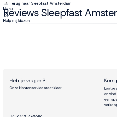
Terug naar Sleepfast Amsterdam
Reviews Sleepfast Amst
Menu
Deze site
gebruikt
Help mij kiezen
cookies
M line plaatst
functionele,
analytische en
marketing cookies.
Dankzij functionele
Heb je vragen?
Kom 
cookies werkt de
website goed, terwijl
Onze klantenservice staat klaar.
Laat je
de analytische
en vind
cookies ons helpen
een spe
om de website te
verkoop
verbeteren. Via de
marketing cookies
0413-243050