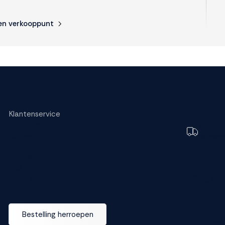
en verkooppunt
s.
Klantenservice
Bestellen
Toch e
Bezorging
bezorg
Garantie
Betalen
FAQ
Ruilen en retourneren
Wijzig dez
Bestelling herroepen
M line dea