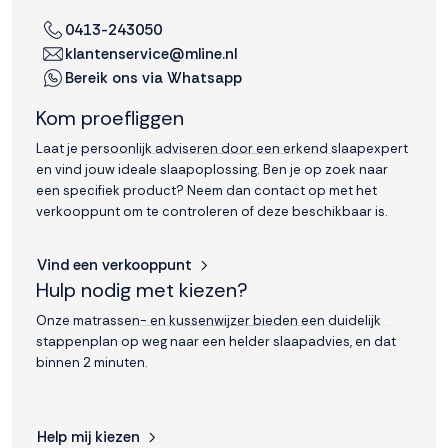
interactie met ons
0413-243050
binnen en buiten
klantenservice@mline.nl
onze website te
Bereik ons via Whatsapp
volgen. Dat doen we
legitiem en belangrijk,
Kom proefliggen
anoniem. Meer
weten? Lees
Bekijk
Laat je persoonlijk adviseren door een erkend slaapexpert
dit overzicht
voor
en vind jouw ideale slaapoplossing. Ben je op zoek naar
alle
een specifiek product? Neem dan contact op met het
cookieinstellingen en
verkooppunt om te controleren of deze beschikbaar is.
lees hier onze privacy
policy
. Door te
Vind een verkooppunt
accepteren geef je
Hulp nodig met kiezen?
toestemming voor
onze marketing
Onze matrassen- en kussenwijzer bieden een duidelijk
cookies. Kies je voor
stappenplan op weg naar een helder slaapadvies, en dat
Weigeren? Dan
binnen 2 minuten.
plaatsen we alleen
functionele en
analytische cookies.
Help mij kiezen