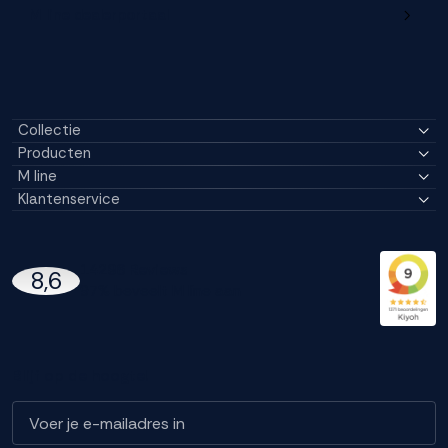
M line dealerportaal
Collectie
Producten
M line
Klantenservice
14296 Reviews
8,6
97% beveelt M line aan
Blijf op de hoogte!