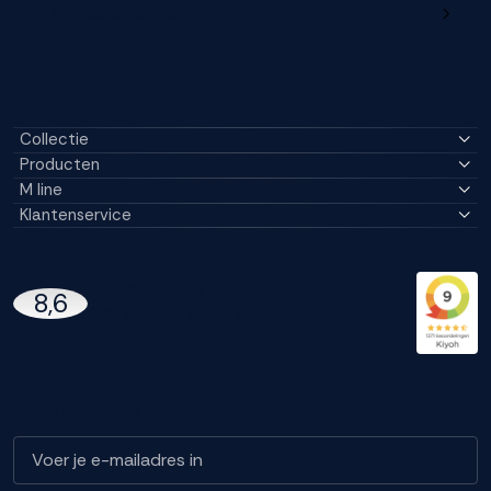
M line dealerportaal
Collectie
Producten
M line
Klantenservice
14296 Reviews
8,6
97% beveelt M line aan
Blijf op de hoogte!