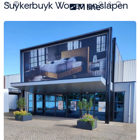
Suykerbuyk Wonen en slapen
Deze site
gebruikt
cookies
M line plaatst
functionele,
analytische en
marketing cookies.
Dankzij functionele
cookies werkt de
website goed, terwijl
de analytische
cookies ons helpen
om de website te
verbeteren. Via de
marketing cookies
kunnen we jouw