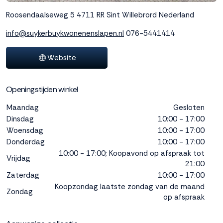
interactie met ons
Roosendaalseweg 5
4711 RR Sint Willebrord
Nederland
binnen en buiten
onze website te
info@suykerbuykwonenenslapen.nl
076-5441414
volgen. Dat doen we
legitiem en belangrijk,
Website
anoniem. Meer
weten? Lees
Bekijk
dit overzicht
voor
Openingstijden winkel
alle
cookieinstellingen en
Maandag
Gesloten
lees hier onze privacy
Dinsdag
10:00 - 17:00
policy
. Door te
Woensdag
10:00 - 17:00
accepteren geef je
Donderdag
10:00 - 17:00
toestemming voor
10:00 - 17:00; Koopavond op afspraak tot
onze marketing
Vrijdag
21:00
cookies. Kies je voor
Weigeren? Dan
Zaterdag
10:00 - 17:00
plaatsen we alleen
Koopzondag laatste zondag van de maand
Zondag
functionele en
op afspraak
analytische cookies.