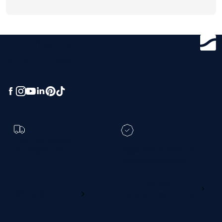
Get ready for
greatness.
Toch een andere
bezorgdatum?
Registreer je M line en
verleng je garantie
Ga naar
Wijzig deze online
productregistratie