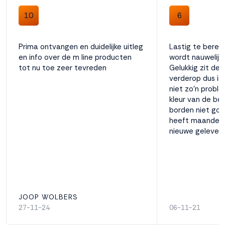
10
6
Prima ontvangen en duidelijke uitleg
Lastig te bereik
en info over de m line producten
wordt nauwelij
tot nu toe zeer tevreden
Gelukkig zit de
verderop dus is
niet zo'n probl
kleur van de be
borden niet go
heeft maanden 
nieuwe gelever
JOOP WOLBERS
27-11-24
06-11-21