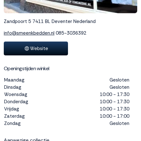
interactie met ons
binnen en buiten
onze website te
Zandpoort 5
7411 BL Deventer
Nederland
volgen. Dat doen we
legitiem en belangrijk,
info@smeenkbedden.nl
085-3036392
anoniem. Meer
weten? Lees
Bekijk
Website
dit overzicht
voor
alle
cookieinstellingen en
Openingstijden winkel
lees hier onze privacy
policy
. Door te
Maandag
Gesloten
accepteren geef je
Dinsdag
Gesloten
toestemming voor
Woensdag
10:00 - 17:30
onze marketing
Donderdag
10:00 - 17:30
cookies. Kies je voor
Vrijdag
10:00 - 17:30
Weigeren? Dan
Zaterdag
10:00 - 17:00
plaatsen we alleen
Zondag
Gesloten
functionele en
analytische cookies.
Aanwezige collectie