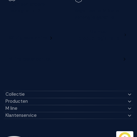
Toch een andere
bezorgdatum?
Registreer je M line en
verleng je garantie
Ga naar
Wijzig deze online
productregistratie
M line dealerportaal
Collectie
Producten
M line
Klantenservice
14296 Reviews