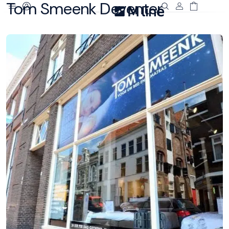
Tom Smeenk Deventer
Deze site
gebruikt
cookies
M line plaatst
functionele,
analytische en
marketing cookies.
Dankzij functionele
cookies werkt de
website goed, terwijl
de analytische
cookies ons helpen
om de website te
verbeteren. Via de
marketing cookies
kunnen we jouw