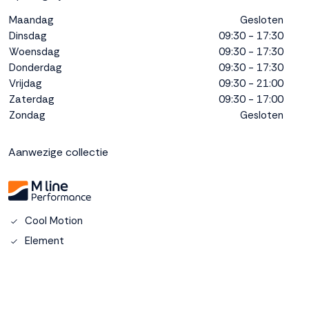
interactie met ons
Maandag
Gesloten
binnen en buiten
Dinsdag
09:30 - 17:30
onze website te
Woensdag
09:30 - 17:30
volgen. Dat doen we
Donderdag
09:30 - 17:30
legitiem en belangrijk,
anoniem. Meer
Vrijdag
09:30 - 21:00
weten? Lees
Bekijk
Zaterdag
09:30 - 17:00
dit overzicht
voor
Zondag
Gesloten
alle
cookieinstellingen en
Aanwezige collectie
lees hier onze privacy
policy
. Door te
accepteren geef je
toestemming voor
onze marketing
Cool Motion
cookies. Kies je voor
Element
Weigeren? Dan
plaatsen we alleen
functionele en
analytische cookies.