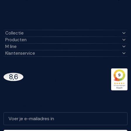
Collectie
Producten
M line
Klantenservice
14296 Reviews
8,6
97% beveelt M line aan
Blijf op de hoogte!