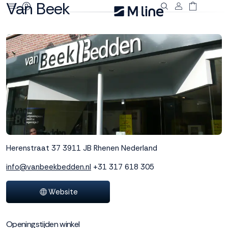
Van Beek
Deze site
gebruikt
cookies
M line plaatst
functionele,
analytische en
marketing cookies.
Dankzij functionele
Herenstraat 37
3911 JB Rhenen
Nederland
cookies werkt de
website goed, terwijl
info@vanbeekbedden.nl
+31 317 618 305
de analytische
cookies ons helpen
Website
om de website te
verbeteren. Via de
marketing cookies
Openingstijden winkel
kunnen we jouw