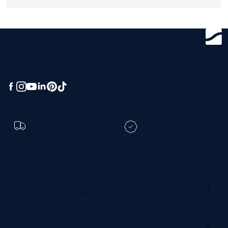
Get ready for
greatness.
Toch een andere
bezorgdatum?
Registreer je M line en
verleng je garantie
Ga naar
Wijzig deze online
productregistratie
M line dealerportaal