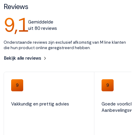
Reviews
Accepteren
9,1
Gemiddelde
uit 80 reviews
Weigeren
Onderstaande reviews zijn exclusief afkomstig van M line klanten
die hun product online geregistreerd hebben.
Bekijk alle reviews
9
9
Vakkundig en prettig advies
Goede voorlicht
Aanbevelingswa