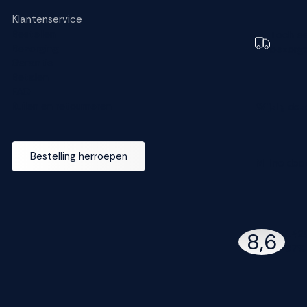
Klantenservice
Bestellen
Toch e
Bezorging
bezorg
Garantie
Betalen
FAQ
Ruilen en retourneren
Wijzig dez
Bestelling herroepen
M line dea
142
8,6
97% 