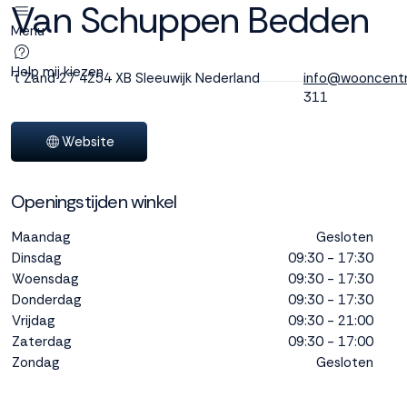
Van Schuppen Bedden
Menu
Deze site
gebruikt
Help mij kiezen
't Zand 27
4254 XB Sleeuwijk
Nederland
info@wooncentr
cookies
311
Website
M line plaatst
Openingstijden winkel
functionele,
analytische en
Maandag
Gesloten
marketing cookies.
Dinsdag
09:30 - 17:30
Dankzij functionele
Woensdag
cookies werkt de
09:30 - 17:30
website goed, terwijl
Donderdag
09:30 - 17:30
de analytische
Vrijdag
09:30 - 21:00
cookies ons helpen
Zaterdag
09:30 - 17:00
om de website te
Zondag
Gesloten
verbeteren. Via de
marketing cookies