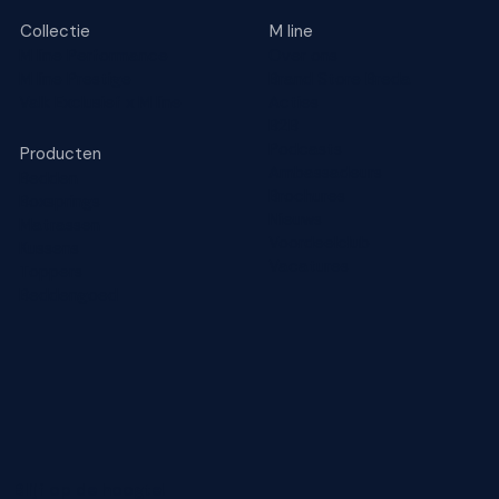
Collectie
M line
M line Performance
Over ons
M line Prestige
Brand Store Breda
Valk Exclusief x M line
Acties
B2B
Podcasts
Producten
Ambassadeurs
Bedden
Brochures
Boxsprings
Nieuws
Matrassen
Voordeelclub
Kussens
Vacatures
Toppers
Beddengoed
Blijf op de hoogte!