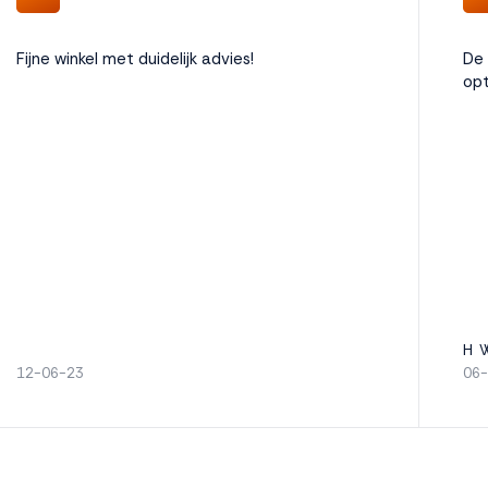
Fijne winkel met duidelijk advies!
De 
opt
H 
12-06-23
06-