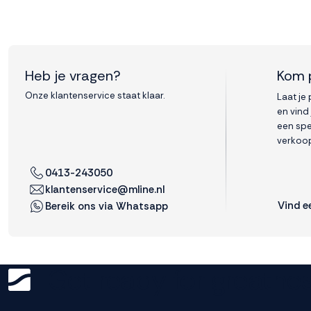
Heb je vragen?
Kom 
Onze klantenservice staat klaar.
Laat je
en vind
een spe
verkoop
0413-243050
klantenservice@mline.nl
Vind e
Bereik ons via Whatsapp
Get ready for greatnes