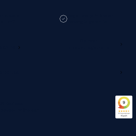
en andere
Registreer je M line en
datum?
verleng je garantie
Ga naar
e online
productregistratie
lerportaal
96 Reviews
beveelt M line aan