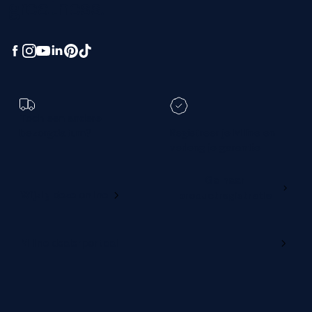
greatness.
Toch een andere
bezorgdatum?
Registreer je M line en
verleng je garantie
Ga naar
Wijzig deze online
productregistratie
M line dealerportaal