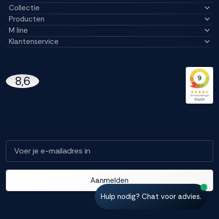
Collectie
Producten
M line
Klantenservice
14296 Reviews
8,6
97% beveelt M line aan
Blijf op de hoogte!
Aanmelden
Hulp nodig? Chat voor advies.
Copyright
Privacy Policy
Algemene Voorwaarden