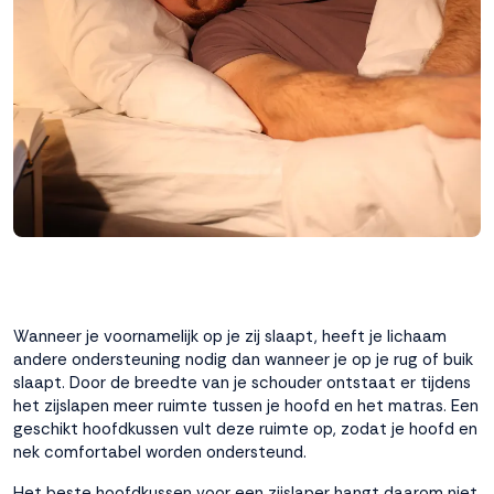
interactie met ons
binnen en buiten
onze website te
volgen. Dat doen we
legitiem en belangrijk,
anoniem. Meer
weten? Lees
Bekijk
dit overzicht
voor
alle
cookieinstellingen en
lees hier onze privacy
policy
. Door te
accepteren geef je
toestemming voor
Wanneer je voornamelijk op je zij slaapt, heeft je lichaam
onze marketing
andere ondersteuning nodig dan wanneer je op je rug of buik
cookies. Kies je voor
slaapt. Door de breedte van je schouder ontstaat er tijdens
Weigeren? Dan
het zijslapen meer ruimte tussen je hoofd en het matras. Een
plaatsen we alleen
geschikt hoofdkussen vult deze ruimte op, zodat je hoofd en
functionele en
nek comfortabel worden ondersteund.
analytische cookies.
Het beste hoofdkussen voor een zijslaper hangt daarom niet