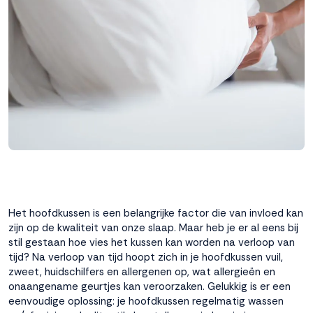
interactie met ons
binnen en buiten
onze website te
volgen. Dat doen we
legitiem en belangrijk,
anoniem. Meer
weten? Lees
Bekijk
dit overzicht
voor
alle
cookieinstellingen en
lees hier onze privacy
policy
. Door te
accepteren geef je
toestemming voor
Het hoofdkussen is een belangrijke factor die van invloed kan
onze marketing
zijn op de kwaliteit van onze slaap. Maar heb je er al eens bij
cookies. Kies je voor
stil gestaan hoe vies het kussen kan worden na verloop van
Weigeren? Dan
tijd? Na verloop van tijd hoopt zich in je hoofdkussen vuil,
plaatsen we alleen
zweet, huidschilfers en allergenen op, wat allergieën en
functionele en
onaangename geurtjes kan veroorzaken. Gelukkig is er een
analytische cookies.
eenvoudige oplossing: je hoofdkussen regelmatig wassen