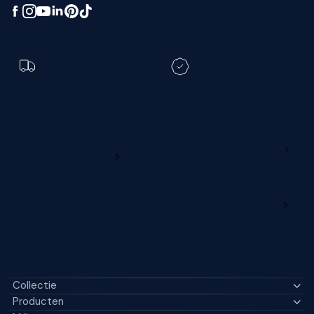
Toch een andere
bezorgdatum?
Registreer je M line en
verleng je garantie
Ga naar
Wijzig deze online
productregistratie
M line dealerportaal
Collectie
Producten