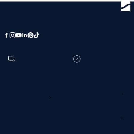
Get ready for
greatness.
Toch een andere
bezorgdatum?
Registreer je M line en
verleng je garantie
Ga naar
Wijzig deze online
productregistratie
M line dealerportaal