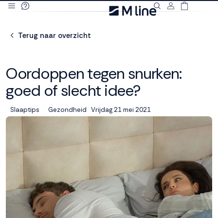
Deze site
gebruikt
Terug naar overzicht
cookies
Oordoppen tegen snurken:
goed of slecht idee?
M line plaatst
functionele,
Vrijdag 21 mei 2021
Slaaptips
Gezondheid
analytische en
marketing cookies.
Dankzij functionele
cookies werkt de
website goed, terwijl
de analytische
cookies ons helpen
om de website te
verbeteren. Via de
marketing cookies
kunnen we jouw