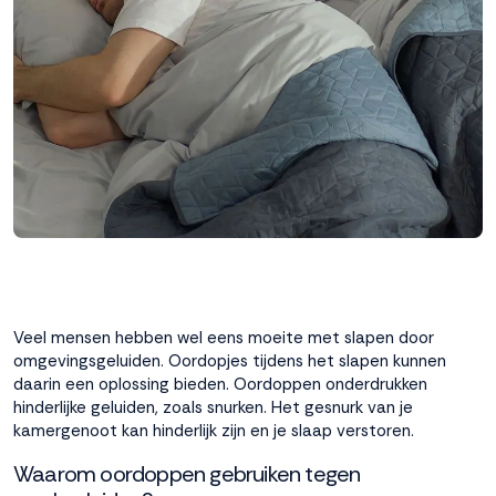
interactie met ons
binnen en buiten
onze website te
volgen. Dat doen we
legitiem en belangrijk,
anoniem. Meer
weten? Lees
Bekijk
dit overzicht
voor
alle
cookieinstellingen en
lees hier onze privacy
policy
. Door te
accepteren geef je
toestemming voor
Veel mensen hebben wel eens moeite met slapen door
onze marketing
omgevingsgeluiden. Oordopjes tijdens het slapen kunnen
cookies. Kies je voor
daarin een oplossing bieden. Oordoppen onderdrukken
Weigeren? Dan
hinderlijke geluiden, zoals snurken. Het gesnurk van je
plaatsen we alleen
kamergenoot kan hinderlijk zijn en je slaap verstoren.
functionele en
analytische cookies.
Waarom oordoppen gebruiken tegen