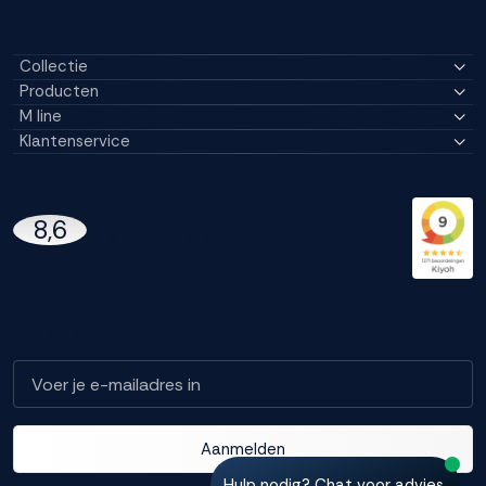
Collectie
Producten
M line
Klantenservice
14296 Reviews
8,6
97% beveelt M line aan
Blijf op de hoogte!
Aanmelden
Hulp nodig? Chat voor advies.