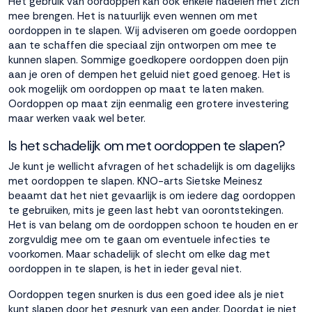
Het gebruik van oordoppen kan ook enkele nadelen met zich
mee brengen. Het is natuurlijk even wennen om met
oordoppen in te slapen. Wij adviseren om goede oordoppen
aan te schaffen die speciaal zijn ontworpen om mee te
kunnen slapen. Sommige goedkopere oordoppen doen pijn
aan je oren of dempen het geluid niet goed genoeg. Het is
ook mogelijk om oordoppen op maat te laten maken.
Oordoppen op maat zijn eenmalig een grotere investering
maar werken vaak wel beter.
Is het schadelijk om met oordoppen te slapen?
Je kunt je wellicht afvragen of het schadelijk is om dagelijks
met oordoppen te slapen. KNO-arts Sietske Meinesz
beaamt dat het niet gevaarlijk is om iedere dag oordoppen
te gebruiken, mits je geen last hebt van oorontstekingen.
Het is van belang om de oordoppen schoon te houden en er
zorgvuldig mee om te gaan om eventuele infecties te
voorkomen. Maar schadelijk of slecht om elke dag met
oordoppen in te slapen, is het in ieder geval niet.
Oordoppen tegen snurken is dus een goed idee als je niet
kunt slapen door het gesnurk van een ander. Doordat je niet