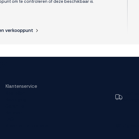
punt om te controleren of deze beschikbaar is.
en verkooppunt
s.
Klantenservice
Bestellen
Toch e
Bezorging
bezorg
Garantie
Betalen
FAQ
Ruilen en retourneren
Wijzig dez