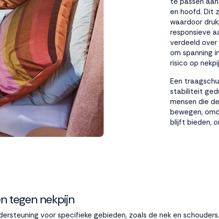
te passen aan 
en hoofd. Dit 
waardoor druk
responsieve a
verdeeld over 
om spanning i
risico op
nekpi
Een
traagschu
stabiliteit ge
mensen die de
bewegen, omda
blijft bieden,
n tegen nekpijn
ersteuning voor specifieke gebieden, zoals de nek en schouders.