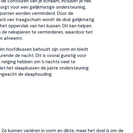
de contouren van je lichaam, inclusief je nek
zorgt voor een gelijkmatige ondersteuning,
punten worden verminderd. Door de
ard van traagschuim wordt de druk gelijkmatig
het oppervlak van het kussen. Dit kan helpen
n de nekspieren te verminderen, waardoor het
jn
afneemt.
im hoofdkussen
behoudt zijn vorm en biedt
durende de nacht. Dit is vooral gunstig voor
 neiging hebben om 's nachts veel te
t het slaapkussen de juiste ondersteuning
 ongeacht de slaaphouding.
 Ze kunnen variëren in vorm en dikte, maar het doel is om de