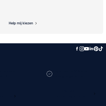
Help mij kiezen
en andere
Registreer je M line en
datum?
verleng je garantie
Ga naar
e online
productregistratie