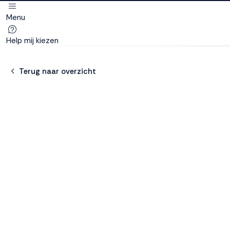
Menu
Deze site
gebruikt
Help mij kiezen
cookies
Terug naar overzicht
M line plaatst
functionele,
analytische en
marketing cookies.
Dankzij functionele
cookies werkt de
website goed, terwijl
de analytische
cookies ons helpen
om de website te
verbeteren. Via de
marketing cookies