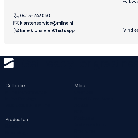
verkoop
0413-243050
klantenservice@mline.nl
Vind e
Bereik ons via Whatsapp
Get ready for greatnes
Collectie
M line
M line Performance
Over ons
M line Prestige
Brand Store Breda
Valk Exclusief x M line
Acties
B2B
Podcasts
Producten
Ambassadeurs
Bedden
Brochures
Boxsprings
Nieuws