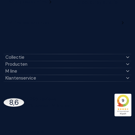
Wijzig deze online
productregistratie
M line dealerportaal
Collectie
Producten
M line
Klantenservice
14296 Reviews
8,6
97% beveelt M line aan
Blijf op de hoogte!