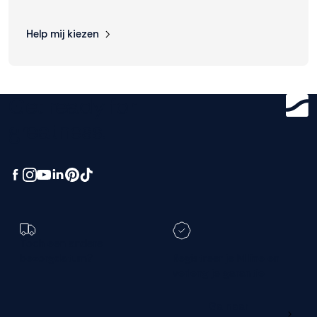
Help mij kiezen
Get ready for
greatness.
Toch een andere
bezorgdatum?
Registreer je M line en
verleng je garantie
Ga naar