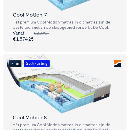
Cool Motion 7
Hét premium Cool Motion matras. In dit matras zijn de
beste technieken op slaapgebied verwerkt. De Cool
Motion 7 is voorzien van zachte pocketvering en
Vanaf
€2.099,-
schuimlagen.
€1.574,25
Firm
25% korting
Cool Motion 8
Hét premium Cool Motion matras. In dit matras zijn de