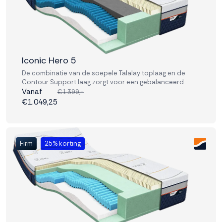
Iconic Hero 5
De combinatie van de soepele Talalay toplaag en de
Contour Support laag zorgt voor een gebalanceerd
liggevoel. Ideaal voor wie comfort en performance in één
Vanaf
€1.399,-
matras zoekt.
€1.049,25
Firm
25% korting