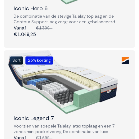
Iconic Hero 6
De combinatie van de stevige Talalay toplaag en de
Contour Support laag zorgt voor een gebalanceerd
liggevoel. Ideaal voor wie comfort en performance in één
Vanaf
€1.399,-
matras zoekt.
€1.049,25
Soft
25% korting
Iconic Legend 7
Voorzien van soepele Talalay latex toplaag en een 7-
zones mini pocketvering. De combinatie van luxe
materialen en geavanceerde ondersteuning bevordert
Vanaf
€1.699,-