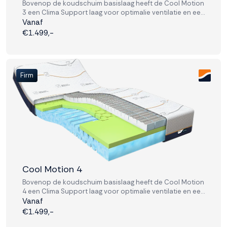
Bovenop de koudschuim basislaag heeft de Cool Motion
3 een Clima Support laag voor optimalie ventilatie en een
comfortabele toplaag van zacht traagschuim.
Vanaf
€1.499,-
Firm
Cool Motion 4
Bovenop de koudschuim basislaag heeft de Cool Motion
4 een Clima Support laag voor optimalie ventilatie en een
comfortabele toplaag van stevig traagschuim.
Vanaf
€1.499,-