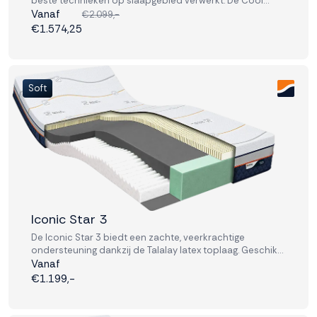
beste technieken op slaapgebied verwerkt. De Cool
Motion 8 is voorzien van stevige pocketvering en
Vanaf
€2.099,-
schuimlagen.
€1.574,25
Soft
Iconic Star 3
De Iconic Star 3 biedt een zachte, veerkrachtige
ondersteuning dankzij de Talalay latex toplaag. Geschikt
voor wie comfort zoekt zonder in te leveren op
Vanaf
stabiliteit.
€1.199,-