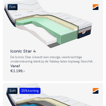
Firm
Iconic Star 4
De Iconic Star 4 biedt een stevige, veerkrachtige
ondersteuning dankzij de Talalay latex toplaag. Geschikt
voor wie comfort zoekt zonder in te leveren op
Vanaf
stabiliteit.
€1.199,-
Soft
25% korting