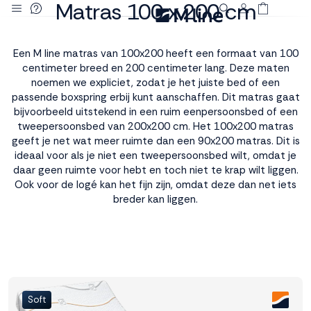
Matras 100 x 200 cm
Deze site
gebruikt
Een M line matras van 100x200 heeft een formaat van 100
cookies
centimeter breed en 200 centimeter lang. Deze maten
noemen we expliciet, zodat je het juiste bed of een
passende boxspring erbij kunt aanschaffen. Dit matras gaat
bijvoorbeeld uitstekend in een ruim eenpersoonsbed of een
tweepersoonsbed van 200x200 cm. Het 100x200 matras
M line plaatst
geeft je net wat meer ruimte dan een 90x200 matras. Dit is
functionele,
ideaal voor als je niet een tweepersoonsbed wilt, omdat je
analytische en
daar geen ruimte voor hebt en toch niet te krap wilt liggen.
marketing cookies.
Ook voor de logé kan het fijn zijn, omdat deze dan net iets
Dankzij functionele
breder kan liggen.
cookies werkt de
website goed, terwijl
de analytische
cookies ons helpen
om de website te
verbeteren. Via de
marketing cookies
Soft
kunnen we jouw