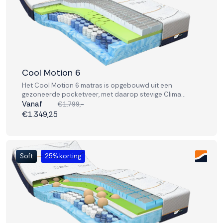
Cool Motion 6
Het Cool Motion 6 matras is opgebouwd uit een
gezoneerde pocketveer, met daarop stevige Clima
support en traagschuim lagen. Deze combinatie geeft je
Vanaf
€1.799,-
perfect comfort en ondersteuning.
€1.349,25
Soft
25% korting