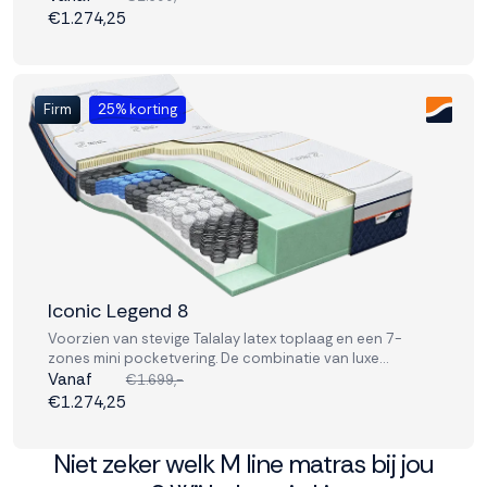
fysiek herstel en ontspanning op hoog niveau.
€1.274,25
Firm
25% korting
Iconic Legend 8
Voorzien van stevige Talalay latex toplaag en een 7-
zones mini pocketvering. De combinatie van luxe
materialen en geavanceerde ondersteuning bevordert
Vanaf
€1.699,-
fysiek herstel en ontspanning op hoog niveau.
€1.274,25
Niet zeker welk M line matras bij jou