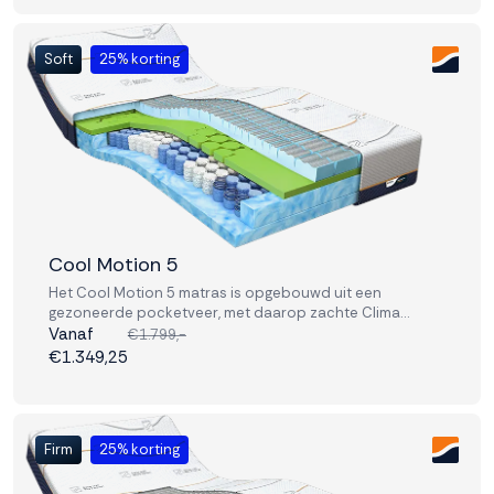
Soft
25% korting
Cool Motion 5
Het Cool Motion 5 matras is opgebouwd uit een
gezoneerde pocketveer, met daarop zachte Clima
support en traagschuim lagen. Deze combinatie geeft je
Vanaf
€1.799,-
perfect comfort en ondersteuning.
€1.349,25
Firm
25% korting