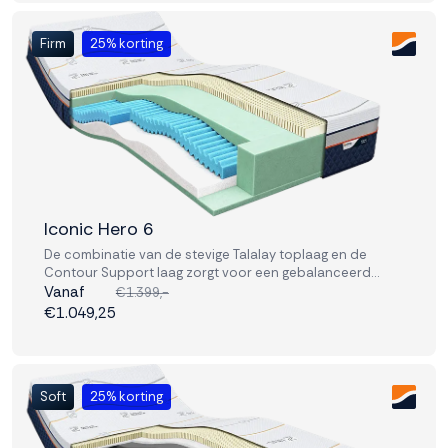
Firm
25% korting
Iconic Hero 6
De combinatie van de stevige Talalay toplaag en de
Contour Support laag zorgt voor een gebalanceerd
liggevoel. Ideaal voor wie comfort en performance in één
Vanaf
€1.399,-
matras zoekt.
€1.049,25
Soft
25% korting