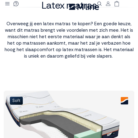
Latex matras
Deze site
gebruikt
Overweeg jij een latex matras te kopen? Een goede keuze,
cookies
want dit matras brengt vele voordelen met zich mee. Het is
misschien niet het eerste materiaal waar je aan denkt als
het op matrassen aankomt, maar het zal je verbazen hoe
hoog het slaapcomfort op latex matrassen is. Het materiaal
is uniek en daarom geliefd bij vele slapers.
M line plaatst
functionele,
analytische en
marketing cookies.
Dankzij functionele
cookies werkt de
website goed, terwijl
Soft
de analytische
cookies ons helpen
om de website te
verbeteren. Via de
marketing cookies
kunnen we jouw