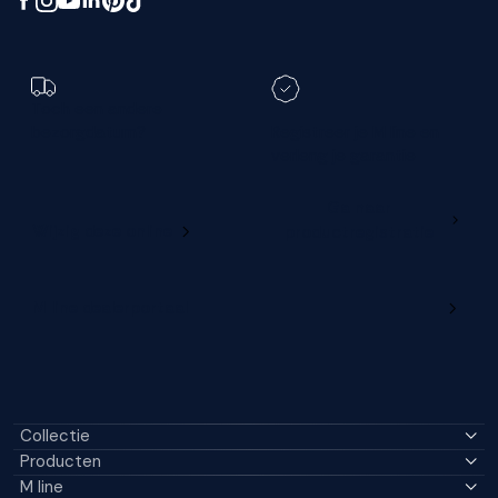
de
Iconic Hero 5
. Het je een bredere lichaamsbouw? Dan
is juist de
Iconic Hero 6
,
Iconic Star 4
of de
Iconic Legend
8
een perfecte keuze!
Toch een andere
bezorgdatum?
Registreer je M line en
verleng je garantie
Ga naar
Wijzig deze online
productregistratie
M line dealerportaal
Collectie
Producten
M line