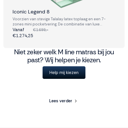
Iconic Legend 8
Voorzien van stevige Talalay latex toplaag en een 7-
zones mini pocketvering. De combinatie van luxe
materialen en geavanceerde ondersteuning bevordert
Vanaf
€1.699,-
fysiek herstel en ontspanning op hoog niveau.
€1.274,25
Niet zeker welk M line matras bij jou
past? Wij helpen je kiezen.
Help mij kiezen
Latex matras eigenschappen
Een latex matras heeft een aantal belangrijke
Lees verder
eigenschappen, die bijdragen aan een zo hoog mogelijk
slaapcomfort. Een aantal van deze eigenschappen zijn:
Biedt veel ondersteuning: Een latex matras is perfect
voor iedereen die ‘s nachts wel wat ondersteuning kan