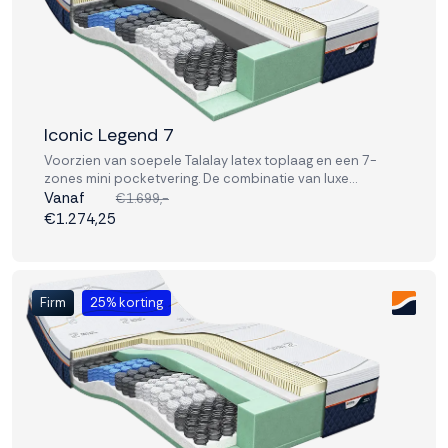
Iconic Legend 7
Voorzien van soepele Talalay latex toplaag en een 7-
zones mini pocketvering. De combinatie van luxe
materialen en geavanceerde ondersteuning bevordert
Vanaf
€1.699,-
fysiek herstel en ontspanning op hoog niveau.
€1.274,25
Firm
25% korting