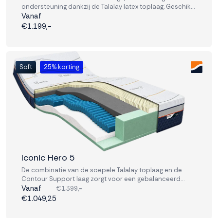
ondersteuning dankzij de Talalay latex toplaag. Geschikt
voor wie comfort zoekt zonder in te leveren op
Vanaf
Accepteren
stabiliteit.
€1.199,-
Weigeren
Soft
25% korting
Iconic Hero 5
De combinatie van de soepele Talalay toplaag en de
Contour Support laag zorgt voor een gebalanceerd
liggevoel. Ideaal voor wie comfort en performance in één
Vanaf
€1.399,-
matras zoekt.
€1.049,25