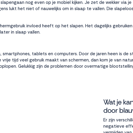
 slapengaan nog even op je mobiel kijken. Je zet de wekker via je
ens lukt het niet of nauwelijks om in slaap te vallen. Die slapel
chermgebruik invloed heeft op het slapen. Het dagelijks gebruike
ater in slaap vallen.
sies, smartphones, tablets en computers. Door de jaren heen is d
 je vrije tijd veel gebruik maakt van schermen, dan kom je van nat
e oplopen. Gelukkig zijn de problemen door overmatige blootstelli
Wat je ka
door blau
Er zijn versch
negatieve effe
vermijden van 