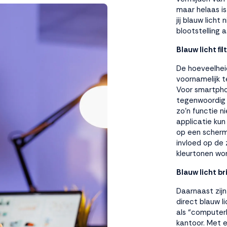
maar helaas is
jij blauw licht
blootstelling 
Blauw licht fil
De hoeveelhei
voornamelijk 
Voor smartpho
tegenwoordig e
zo’n functie n
applicatie kun
op een scherm
invloed op de 
kleurtonen word
Blauw licht bri
Daarnaast zijn
direct blauw l
als “computer
kantoor. Met ee