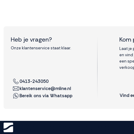
Heb je vragen?
Kom 
Onze klantenservice staat klaar.
Laat je
en vind
een spe
verkoop
0413-243050
klantenservice@mline.nl
Vind e
Bereik ons via Whatsapp
Get ready for greatnes