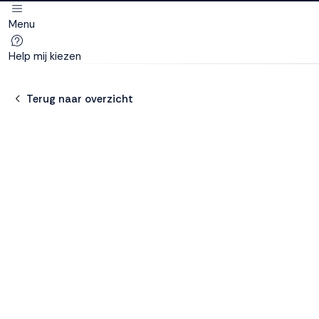
Menu
Deze site
gebruikt
Help mij kiezen
cookies
Terug naar overzicht
M line plaatst
functionele,
analytische en
marketing cookies.
Dankzij functionele
cookies werkt de
website goed, terwijl
de analytische
cookies ons helpen
om de website te
verbeteren. Via de
marketing cookies