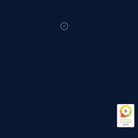
en andere
Registreer je M line en
datum?
verleng je garantie
Ga naar
e online
productregistratie
lerportaal
96 Reviews
beveelt M line aan