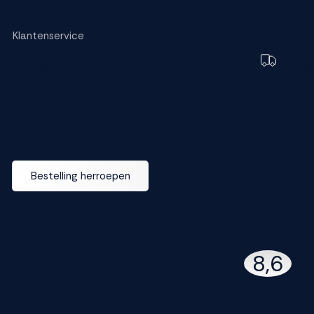
Klantenservice
Bestellen
Toch e
Bezorging
bezorg
Garantie
Betalen
FAQ
Ruilen en retourneren
Wijzig dez
Bestelling herroepen
M line dea
142
8,6
97% 