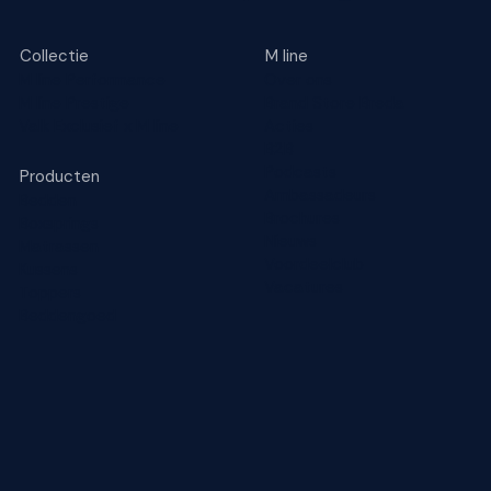
Collectie
M line
M line Performance
Over ons
M line Prestige
Brand Store Breda
Valk Exclusief x M line
Acties
B2B
Podcasts
Producten
Ambassadeurs
Bedden
Brochures
Boxsprings
Nieuws
Matrassen
Voordeelclub
Kussens
Vacatures
Toppers
Beddengoed