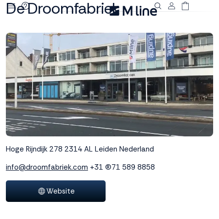
De Droomfabriek
Deze site
gebruikt
cookies
M line plaatst
functionele,
analytische en
marketing cookies.
Dankzij functionele
cookies werkt de
Hoge Rijndijk 278
2314 AL Leiden
Nederland
website goed, terwijl
de analytische
info@droomfabriek.com
+31 (0)71 589 8858
cookies ons helpen
om de website te
Website
verbeteren. Via de
marketing cookies
kunnen we jouw