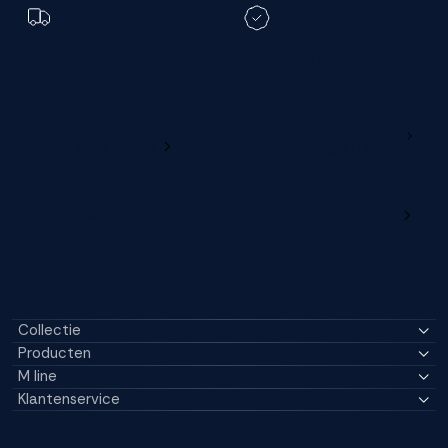
Toch een andere
bezorgdatum?
Registreer je M line en
verleng je garantie
Ga naar
Wijzig deze online
productregistratie
M line dealerportaal
Collectie
Producten
M line
Klantenservice