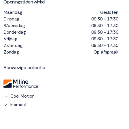
Openingstijden winkel
interactie met ons
binnen en buiten
Maandag
Gesloten
onze website te
Dinsdag
09:30 - 17:30
volgen. Dat doen we
Woensdag
09:30 - 17:30
legitiem en belangrijk,
Donderdag
09:30 - 17:30
anoniem. Meer
Vrijdag
09:30 - 17:30
weten? Lees
Bekijk
Zaterdag
09:30 - 17:30
dit overzicht
voor
Zondag
Op afspraak
alle
cookieinstellingen en
lees hier onze privacy
Aanwezige collectie
policy
. Door te
accepteren geef je
toestemming voor
onze marketing
cookies. Kies je voor
Cool Motion
Weigeren? Dan
Element
plaatsen we alleen
functionele en
analytische cookies.