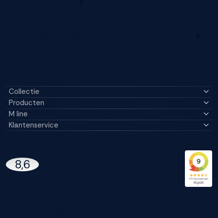
Wijzig deze online
productregistratie
M line dealerportaal
Collectie
Producten
M line
Klantenservice
14296 Reviews
8,6
97% beveelt M line aan
Blijf op de hoogte!