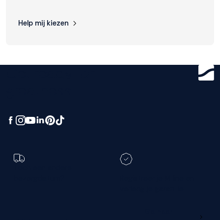
Help mij kiezen
Get ready for
greatness.
Toch een andere
bezorgdatum?
Registreer je M line en
verleng je garantie
Ga naar