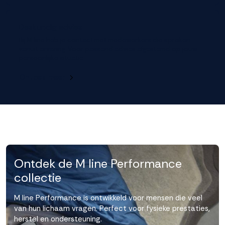
Deskundig advies
Bij M line heb je contact met medewerkers die spreken
vanuit ervaring. Voor passend advies afgestemd op jouw
persoonlijke situatie.
Ontdek meer
Ontdek de M line Performance
collectie
M line Performance is ontwikkeld voor mensen die veel
van hun lichaam vragen. Perfect voor fysieke prestaties,
herstel en ondersteuning.