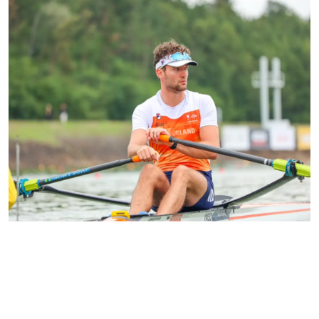
Melvin Twellaar
"Een goede nachtrust is van groot
belang voor een topsporter. Sinds ik
mijn M line matras gebruik, merk ik
dat ik beter slaap en uitrust. Dit