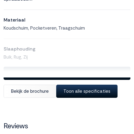
Materiaal
Koudschuim, Pocketveren, Traagschuim
Slaaphouding
Buik, Rug, Zij
Toon alle specificaties
Veiligheidscertificaat
OEKO-TEX® Standard 100
Bekijk de brochure
Toon alle specificaties
Kerndikte matras
25 cm
Reviews