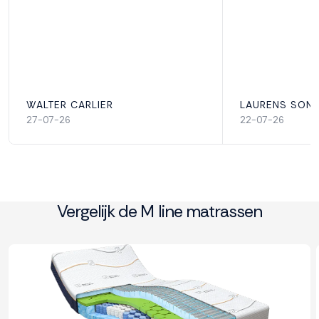
Garantie
10 jaar
Geproduceerd in
WALTER CARLIER
LAURENS SON
Nederland
27-07-26
22-07-26
Geschikt voor elektrisch bed
Ja
Vergelijk de M line matrassen
Materiaal tijk
100% polyester
Max. gewicht (per persoon)