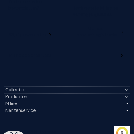
Toch een andere
bezorgdatum?
Registreer je M line en
verleng je garantie
Ga naar
Wijzig deze online
productregistratie
M line dealerportaal
Collectie
Producten
M line
Klantenservice
14296 Reviews