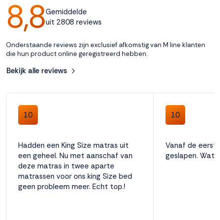
8,8
Kleur
Gemiddelde
Wit
uit 2808 reviews
Onderstaande reviews zijn exclusief afkomstig van M line klanten
Collectie
die hun product online geregistreerd hebben.
Performance
Bekijk alle reviews
Aantal nachten omruilgarantie
100
10
10
Hadden een King Size matras uit
Vanaf de eerst
Anti allergeen
een geheel. Nu met aanschaf van
geslapen. Wat 
Ja
deze matras in twee aparte
matrassen voor ons king Size bed
geen probleem meer. Echt top.!
Comfortzones
7