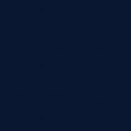
Ontdek meer
100 dagen omruilgarantie
Bij M line maak je geen sprong in het diepe. Je krijgt 100
dagen om je matras te proberen. Niet tevreden? Dan ruilen
we deze om.
Ontdek meer
Bezorgd tot in je slaapkamer
Kosteloos bezorgd en vakkundig gemonteerd, helemaal
afgestemd op jouw planning.
Ontdek meer