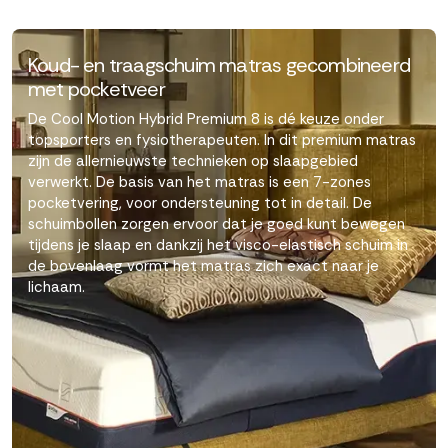
Koud- en traagschuim matras gecombineerd
met pocketveer
De Cool Motion Hybrid Premium 8 is dé keuze onder
topsporters en fysiotherapeuten. In dit premium matras
zijn de allernieuwste technieken op slaapgebied
verwerkt. De basis van het matras is een 7-zones
pocketvering, voor ondersteuning tot in detail. De
schuimbollen zorgen ervoor dat je goed kunt bewegen
tijdens je slaap en dankzij het visco-elastisch schuim in
de bovenlaag vormt het matras zich exact naar je
lichaam.