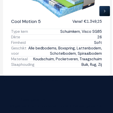
tot 140 kg
Tijk afritsbaar
Cool Motion 5
Vanaf €1.349,25
Ja
Type kern
Schuimkern, Visco SG85
Dikte
26
Firmheid
Soft
Wastemperatuur tijk
Geschikt
Alle bedbodems, Boxspring, Lattenbodem,
60°
voor
Schotelbodem, Spiraalbodem
Materiaal
Koudschuim, Pocketveren, Traagschuim
Slaaphouding
Buik, Rug, Zij
Wij rusten niet voordat jij rust.
Tot 10 jaar garantie
Wij geloven in onze producten, zodat jij met een gerust hart
kan slapen.