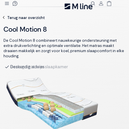
Deze site
Terug naar overzicht
gebruikt
cookies
Cool Motion 8
De Cool Motion 8 combineert nauwkeurige ondersteuning met
extra drukverlichting en optimale ventilatie. Het matras maakt
draaien makkelijk en zorgt voor koel, premium slaapcomfort in elke
M line plaatst
houding.
functionele,
Deskundig advies
analytische en
marketing cookies.
Dankzij functionele
cookies werkt de
website goed, terwijl
de analytische
cookies ons helpen
om de website te
verbeteren. Via de
marketing cookies
kunnen we jouw