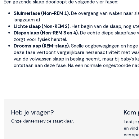
Een gezonde slaap doorloopt de volgende vier fasen:
Sluimerfase (Non-REM 1).
De overgang van waken naar sl
langzaam af.
Lichte slaap (Non-REM 2).
Het begin van de slaap, nog ste
Diepe slaap (Non-REM 3 en 4).
De echte diepe slaapfase wa
zorgt voor fysiek herstel.
Droomslaap (REM-slaap).
Snelle oogbewegingen en hoge h
deze fase vertoont vergelijkbare hersenactiviteit met wak
van de volwassen slaap in beslag neemt, maar bij baby's k
ontstaan aan deze fase. Na een normale ongestoorde na
Heb je vragen?
Kom 
Onze klantenservice staat klaar.
Laat je
en vind
een spe