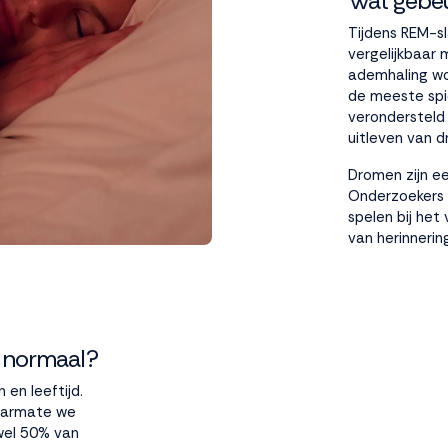
Wat gebeu
Tijdens REM-sl
vergelijkbaar
ademhaling wor
de meeste spier
verondersteld
uitleven van 
Dromen zijn e
Onderzoekers 
spelen bij het
van herinnerin
s normaal?
en leeftijd.
aarmate we
wel 50% van