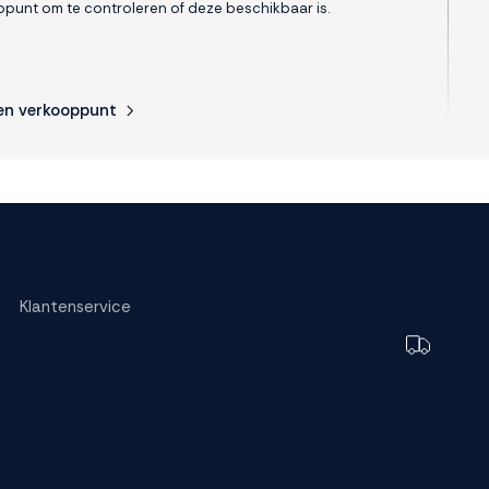
punt om te controleren of deze beschikbaar is.
en verkooppunt
s.
Klantenservice
Bestellen
Toch e
Bezorging
bezorg
Garantie
Betalen
FAQ
Ruilen en retourneren
Wijzig dez