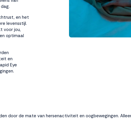
elens van
 dag.
htrust, en het
e levensstijl.
 voor jou,
een optimaal
orden
eit en
Rapid Eye
gingen.
den door de mate van hersenactiviteit en oogbewegingen. Alleen 