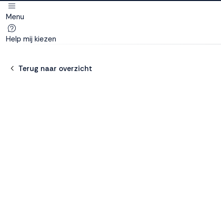
Menu
Deze site
gebruikt
Help mij kiezen
cookies
Terug naar overzicht
M line plaatst
functionele,
analytische en
marketing cookies.
Dankzij functionele
cookies werkt de
website goed, terwijl
de analytische
cookies ons helpen
om de website te
verbeteren. Via de
marketing cookies