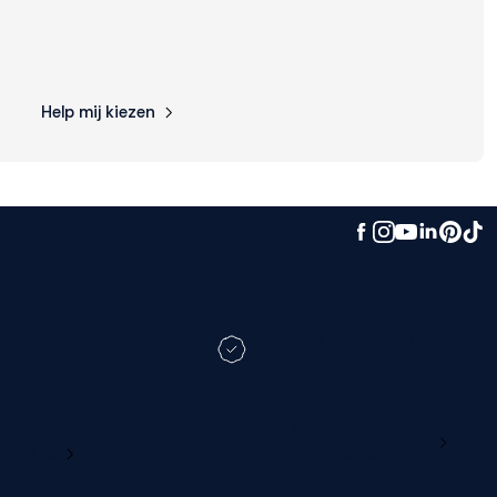
Help mij kiezen
en andere
Registreer je M line en
datum?
verleng je garantie
Ga naar
e online
productregistratie