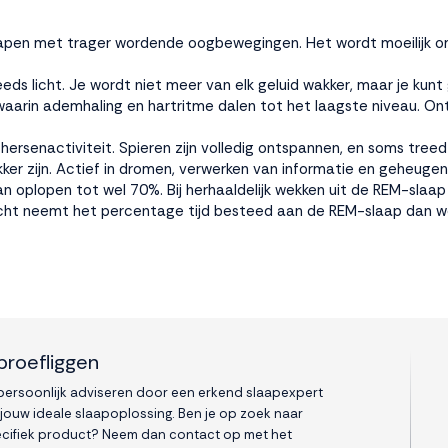
apen met trager wordende oogbewegingen. Het wordt moeilijk o
eds licht. Je wordt niet meer van elk geluid wakker, maar je kun
arin ademhaling en hartritme dalen tot het laagste niveau. Ont
ersenactiviteit. Spieren zijn volledig ontspannen, en soms treed
ker zijn. Actief in dromen, verwerken van informatie en geheuge
an oplopen tot wel 70%. Bij herhaaldelijk wekken uit de REM-sla
cht neemt het percentage tijd besteed aan de REM-slaap dan w
proefliggen
 persoonlijk adviseren door een erkend slaapexpert
 jouw ideale slaapoplossing. Ben je op zoek naar
cifiek product? Neem dan contact op met het