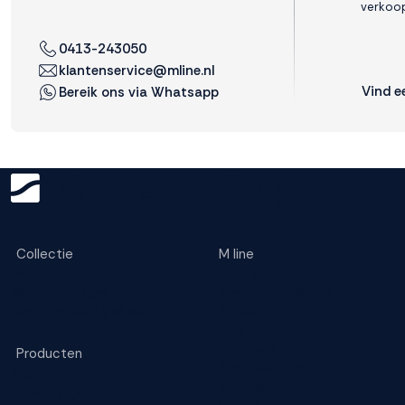
verkoop
0413-243050
klantenservice@mline.nl
Vind e
Bereik ons via Whatsapp
Get ready for greatnes
Collectie
M line
M line Performance
Over ons
M line Prestige
Brand Store Breda
Valk Exclusief x M line
Acties
B2B
Podcasts
Producten
Ambassadeurs
Bedden
Brochures
Boxsprings