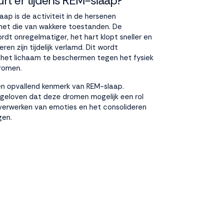
rt er tijdens REM-slaap?
aap is de activiteit in de hersenen
 met die van wakkere toestanden. De
dt onregelmatiger, het hart klopt sneller en
en zijn tijdelijk verlamd. Dit wordt
 het lichaam te beschermen tegen het fysiek
dromen.
en opvallend kenmerk van REM-slaap.
geloven dat deze dromen mogelijk een rol
 verwerken van emoties en het consolideren
gen.