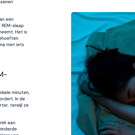
assenen
van een
t REM-slaap
neemt. Het is
behoeften
ma met iets
EM-
nkele minuten,
rdert. In de
ter, terwijl ze
brek aan
minderde