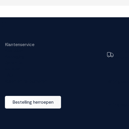
s.
Klantenservice
Bestellen
Toch e
Bezorging
bezorg
Garantie
Betalen
FAQ
Ruilen en retourneren
Wijzig dez
Bestelling herroepen
M line dea