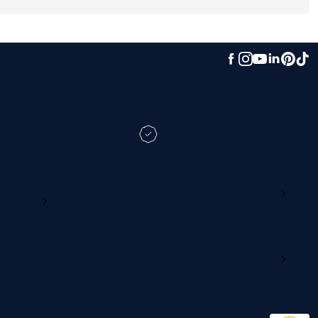
en andere
Registreer je M line en
datum?
verleng je garantie
Ga naar
e online
productregistratie
lerportaal