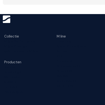
Get ready for greatnes
Collectie
M line
M line Performance
Over ons
M line Prestige
Brand Store Breda
Valk Exclusief x M line
Acties
B2B
Podcasts
Producten
Ambassadeurs
Bedden
Brochures
Boxsprings
Nieuws
Matrassen
Voordeelclub
Kussens
Vacatures
Toppers
Beddengoed