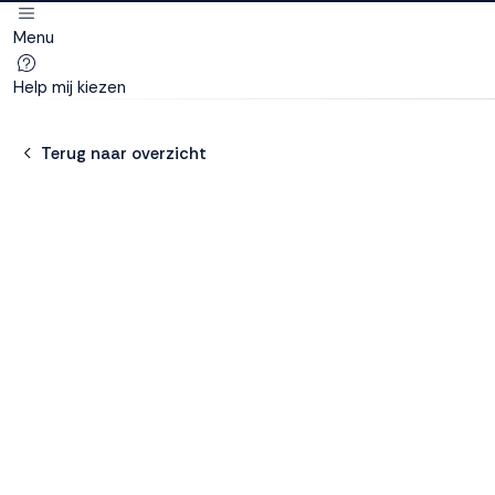
Menu
Deze site
gebruikt
Help mij kiezen
cookies
Terug naar overzicht
M line plaatst
functionele,
analytische en
marketing cookies.
Dankzij functionele
cookies werkt de
website goed, terwijl
de analytische
cookies ons helpen
om de website te
verbeteren. Via de
marketing cookies