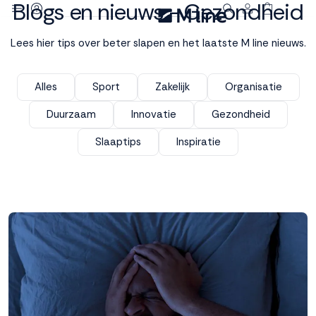
Blogs en nieuws - Gezondheid
Deze site
Lees hier tips over beter slapen en het laatste M line nieuws.
gebruikt
cookies
Alles
Sport
Zakelijk
Organisatie
Duurzaam
Innovatie
Gezondheid
M line plaatst
Slaaptips
Inspiratie
functionele,
analytische en
marketing cookies.
Dankzij functionele
cookies werkt de
website goed, terwijl
de analytische
cookies ons helpen
om de website te
verbeteren. Via de
marketing cookies
kunnen we jouw