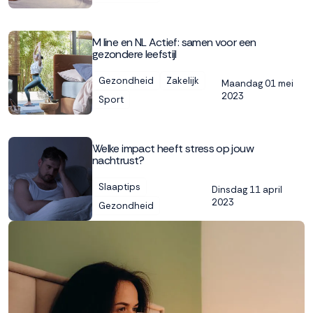
M line en NL Actief: samen voor een
gezondere leefstijl
Gezondheid
Zakelijk
Maandag 01 mei
2023
Sport
Welke impact heeft stress op jouw
nachtrust?
Slaaptips
Dinsdag 11 april
2023
Gezondheid