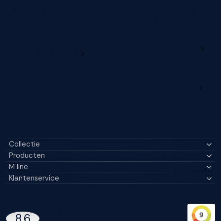
bezorgdatum?
Registreer je M line en
verleng je garantie
Ga naar
Wijzig deze online
productregistratie
M line dealerportaal
Collectie
Producten
M line
Klantenservice
14296 Reviews
8,6